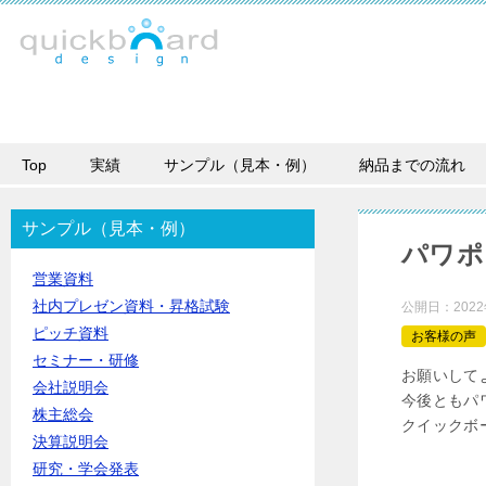
Top
実績
サンプル（見本・例）
納品までの流れ
サンプル（見本・例）
パワポ
営業資料
社内プレゼン資料・昇格試験
公開日：
202
ピッチ資料
お客様の声
セミナー・研修
お願いして
会社説明会
今後ともパ
株主総会
クイックボ
決算説明会
研究・学会発表