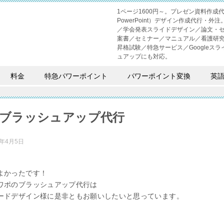
1ページ1600円～。プレゼン資料作
PowerPoint）デザイン作成代行
／学会発表スライドデザイン／論文・
案書／セミナー／マニュアル／看護研
昇格試験／特急サービス／Googleスライド
ュアップにも対応。
料金
特急パワーポイント
パワーポイント変換
英
ブラッシュアップ代行
2年4月5日
よかったです！
ワポのブラッシュアップ代行は
ードデザイン様に是非ともお願いしたいと思っています。