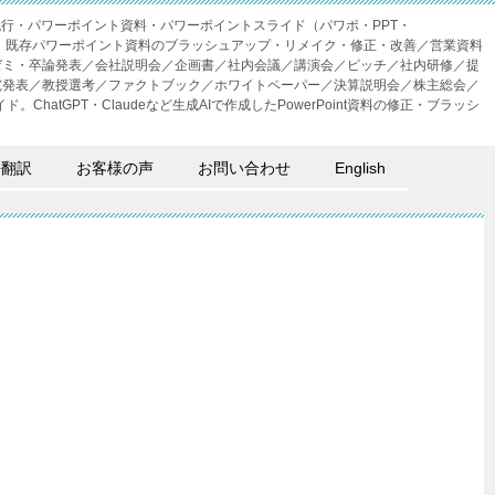
成代行・パワーポイント資料・パワーポイントスライド（パワポ・PPT・
・外注。既存パワーポイント資料のブラッシュアップ・リメイク・修正・改善／営業資料
ゼミ・卒論発表／会社説明会／企画書／社内会議／講演会／ピッチ／社内研修／提
究発表／教授選考／ファクトブック／ホワイトペーパー／決算説明会／株主総会／
。ChatGPT・Claudeなど生成AIで作成したPowerPoint資料の修正・ブラッシ
語翻訳
お客様の声
お問い合わせ
English