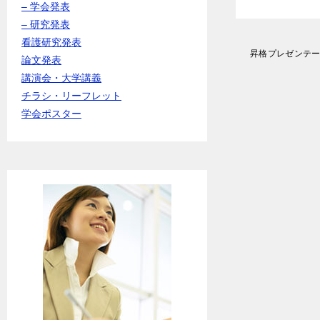
– 学会発表
– 研究発表
看護研究発表
投
昇格プレゼンテ
論文発表
稿
講演会・大学講義
ナ
ビ
チラシ・リーフレット
ゲ
学会ポスター
ー
シ
ョ
ン