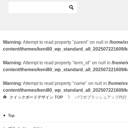
Warning
: Attempt to read property "parent" on null in
/home/x
content/themes/keni80_wp_standard_all_202507221609/
Warning
: Attempt to read property "term_id" on null in
/home/
content/themes/keni80_wp_standard_all_202507221609/
Warning
: Attempt to read property "name" on null in
/home/xs
content/themes/keni80_wp_standard_all_202507221609/
クイックボードデザイン
TOP
パワポブラッシュアップ代行
Top