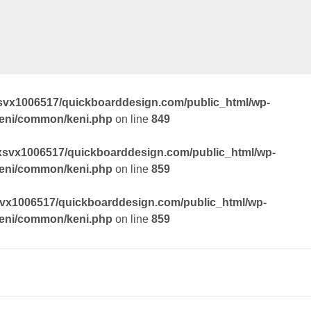
svx1006517/quickboarddesign.com/public_html/wp-
keni/common/keni.php
on line
849
xsvx1006517/quickboarddesign.com/public_html/wp-
keni/common/keni.php
on line
859
vx1006517/quickboarddesign.com/public_html/wp-
keni/common/keni.php
on line
859