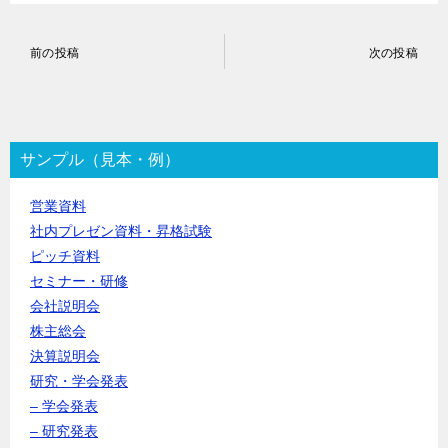
投
前の投稿
次の投稿
稿
ナ
ビ
ゲ
ー
サンプル（見本・例）
シ
ョ
営業資料
ン
社内プレゼン資料・昇格試験
ピッチ資料
セミナー・研修
会社説明会
株主総会
決算説明会
研究・学会発表
– 学会発表
– 研究発表