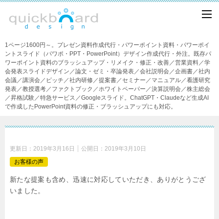
1ページ1600円～。プレゼン資料作成代行・パワーポイント資料・パワーポイ
ントスライド（パワポ・PPT・PowerPoint）デザイン作成代行・外注。既存パ
ワーポイント資料のブラッシュアップ・リメイク・修正・改善／営業資料／学
会発表スライドデザイン／論文・ゼミ・卒論発表／会社説明会／企画書／社内
会議／講演会／ピッチ／社内研修／提案書／セミナー／マニュアル／看護研究
発表／教授選考／ファクトブック／ホワイトペーパー／決算説明会／株主総会
／昇格試験／特急サービス／Googleスライド。ChatGPT・Claudeなど生成AI
で作成したPowerPoint資料の修正・ブラッシュアップにも対応。
更新日：
2019年3月16日
公開日：
2019年3月10日
お客様の声
新たな提案も含め、迅速に対応していただき、ありがとうござ
いました。