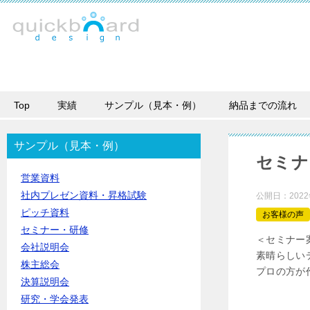
Top
実績
サンプル（見本・例）
納品までの流れ
サンプル（見本・例）
セミナ
営業資料
社内プレゼン資料・昇格試験
公開日：
202
ピッチ資料
お客様の声
セミナー・研修
＜セミナー
会社説明会
素晴らしい
株主総会
プロの方が
決算説明会
研究・学会発表