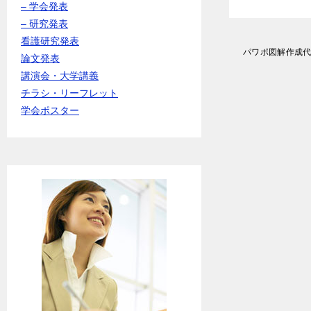
– 学会発表
– 研究発表
看護研究発表
投
パワポ図解作成
論文発表
稿
講演会・大学講義
ナ
ビ
チラシ・リーフレット
ゲ
学会ポスター
ー
シ
ョ
ン