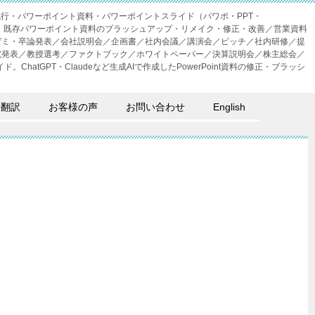
成代行・パワーポイント資料・パワーポイントスライド（パワポ・PPT・
・外注。既存パワーポイント資料のブラッシュアップ・リメイク・修正・改善／営業資料
ゼミ・卒論発表／会社説明会／企画書／社内会議／講演会／ピッチ／社内研修／提
究発表／教授選考／ファクトブック／ホワイトペーパー／決算説明会／株主総会／
。ChatGPT・Claudeなど生成AIで作成したPowerPoint資料の修正・ブラッシ
語翻訳
お客様の声
お問い合わせ
English