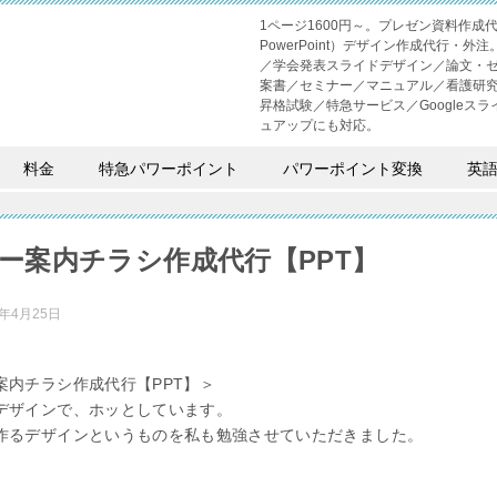
1ページ1600円～。プレゼン資料作
PowerPoint）デザイン作成代行
／学会発表スライドデザイン／論文・
案書／セミナー／マニュアル／看護研
昇格試験／特急サービス／Googleスライド
ュアップにも対応。
料金
特急パワーポイント
パワーポイント変換
英
ー案内チラシ作成代行【PPT】
2年4月25日
案内チラシ作成代行【PPT】＞
デザインで、ホッとしています。
作るデザインというものを私も勉強させていただきました。