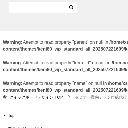
Warning
: Attempt to read property "parent" on null in
/home/x
content/themes/keni80_wp_standard_all_202507221609/
Warning
: Attempt to read property "term_id" on null in
/home/
content/themes/keni80_wp_standard_all_202507221609/
Warning
: Attempt to read property "name" on null in
/home/xs
content/themes/keni80_wp_standard_all_202507221609/
クイックボードデザイン
TOP
セミナー案内チラシ作成代行【
Top