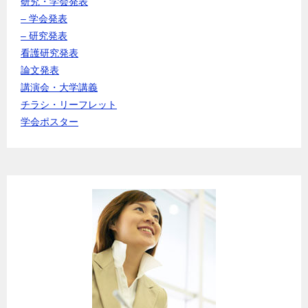
研究・学会発表
– 学会発表
– 研究発表
看護研究発表
論文発表
講演会・大学講義
チラシ・リーフレット
学会ポスター