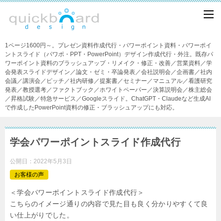
1ページ1600円～。プレゼン資料作成代行・パワーポイント資料・パワーポイ
ントスライド（パワポ・PPT・PowerPoint）デザイン作成代行・外注。既存パ
ワーポイント資料のブラッシュアップ・リメイク・修正・改善／営業資料／学
会発表スライドデザイン／論文・ゼミ・卒論発表／会社説明会／企画書／社内
会議／講演会／ピッチ／社内研修／提案書／セミナー／マニュアル／看護研究
発表／教授選考／ファクトブック／ホワイトペーパー／決算説明会／株主総会
／昇格試験／特急サービス／Googleスライド。ChatGPT・Claudeなど生成AI
で作成したPowerPoint資料の修正・ブラッシュアップにも対応。
学会パワーポイントスライド作成代行
公開日：
2022年5月3日
お客様の声
＜学会パワーポイントスライド作成代行＞
こちらのイメージ通りの内容で見た目も良く分かりやすくて良
い仕上がりでした。