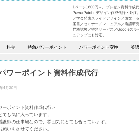
1ページ1600円～。プレゼン資料作
PowerPoint）デザイン作成代行
／学会発表スライドデザイン／論文・
案書／セミナー／マニュアル／看護研
昇格試験／特急サービス／Googleスライド
ュアップにも対応。
料金
特急パワーポイント
パワーポイント変換
英
パワーポイント資料作成代行
2年4月30日
ワーポイント資料作成代行＞
とても気に入っています。
看護師の仕事場なので、雰囲気にとても合っています。
お願いをさせてください。