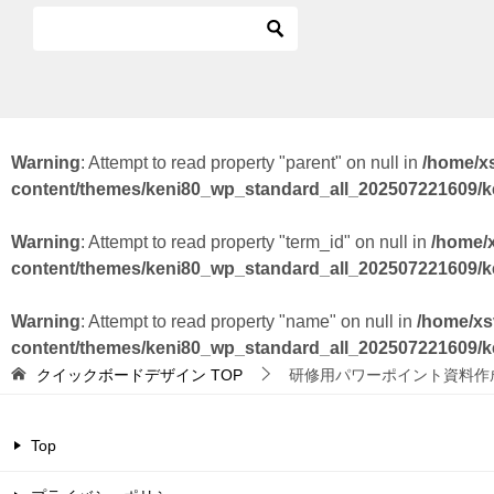
Warning
: Attempt to read property "parent" on null in
/home/x
content/themes/keni80_wp_standard_all_202507221609/
Warning
: Attempt to read property "term_id" on null in
/home/
content/themes/keni80_wp_standard_all_202507221609/
Warning
: Attempt to read property "name" on null in
/home/xs
content/themes/keni80_wp_standard_all_202507221609/
クイックボードデザイン
TOP
研修用パワーポイント資料作
Top