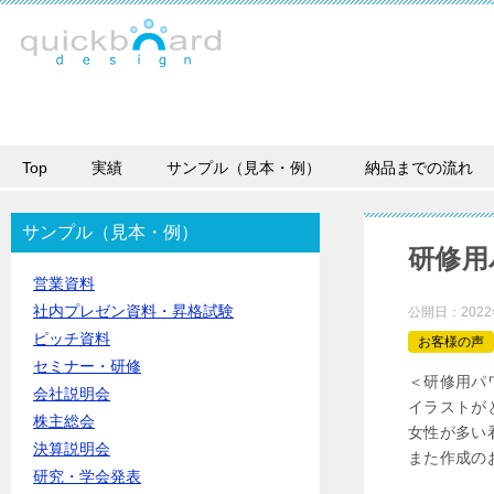
Top
実績
サンプル（見本・例）
納品までの流れ
サンプル（見本・例）
研修用
営業資料
社内プレゼン資料・昇格試験
公開日：
202
ピッチ資料
お客様の声
セミナー・研修
＜研修用パ
会社説明会
イラストが
株主総会
女性が多い
決算説明会
また作成の
研究・学会発表