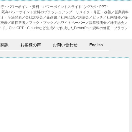
成代行・パワーポイント資料・パワーポイントスライド（パワポ・PPT・
・外注。既存パワーポイント資料のブラッシュアップ・リメイク・修正・改善／営業資料
ゼミ・卒論発表／会社説明会／企画書／社内会議／講演会／ピッチ／社内研修／提
究発表／教授選考／ファクトブック／ホワイトペーパー／決算説明会／株主総会／
。ChatGPT・Claudeなど生成AIで作成したPowerPoint資料の修正・ブラッシ
語翻訳
お客様の声
お問い合わせ
English