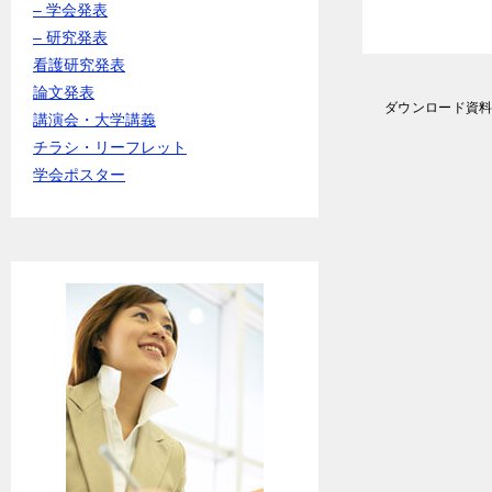
– 学会発表
– 研究発表
看護研究発表
論文発表
投
ダウンロード資
講演会・大学講義
稿
ナ
チラシ・リーフレット
ビ
学会ポスター
ゲ
ー
シ
ョ
ン