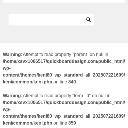
Warning
: Attempt to read property "parent" on null in
/home/xsvx1006517/quickboarddesign.com/public_html/
wp-
content/themes/keni80_wp_standard_all_202507221609/
keni/common/keni.php
on line
849
Warning
: Attempt to read property "term_id" on null in
/home/xsvx1006517/quickboarddesign.com/public_html/
wp-
content/themes/keni80_wp_standard_all_202507221609/
keni/common/keni.php
on line
859