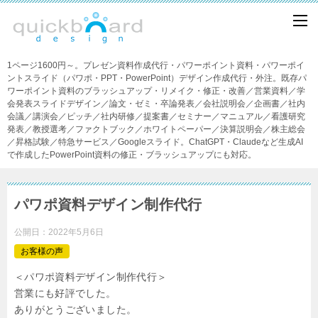
1ページ1600円～。プレゼン資料作成代行・パワーポイント資料・パワーポイ
ントスライド（パワポ・PPT・PowerPoint）デザイン作成代行・外注。既存パ
ワーポイント資料のブラッシュアップ・リメイク・修正・改善／営業資料／学
会発表スライドデザイン／論文・ゼミ・卒論発表／会社説明会／企画書／社内
会議／講演会／ピッチ／社内研修／提案書／セミナー／マニュアル／看護研究
発表／教授選考／ファクトブック／ホワイトペーパー／決算説明会／株主総会
／昇格試験／特急サービス／Googleスライド。ChatGPT・Claudeなど生成AI
で作成したPowerPoint資料の修正・ブラッシュアップにも対応。
パワポ資料デザイン制作代行
公開日：
2022年5月6日
お客様の声
＜パワポ資料デザイン制作代行＞
営業にも好評でした。
ありがとうございました。