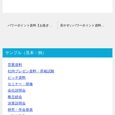
投
パワーポイント資料【お急ぎ便】作成代行
見やすいパワーポイント資料作成代行
稿
ナ
ビ
ゲ
ー
サンプル（見本・例）
シ
ョ
営業資料
ン
社内プレゼン資料・昇格試験
ピッチ資料
セミナー・研修
会社説明会
株主総会
決算説明会
研究・学会発表