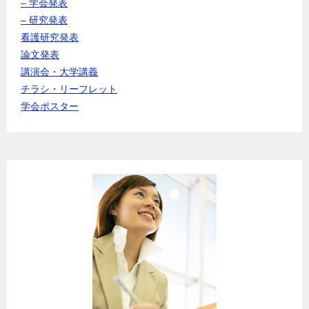
– 学会発表
– 研究発表
看護研究発表
論文発表
講演会・大学講義
チラシ・リーフレット
学会ポスター