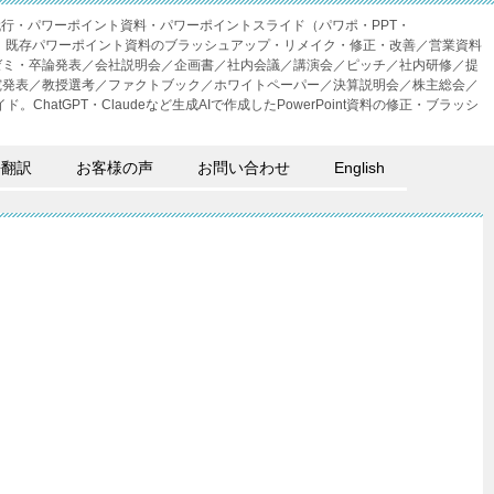
成代行・パワーポイント資料・パワーポイントスライド（パワポ・PPT・
・外注。既存パワーポイント資料のブラッシュアップ・リメイク・修正・改善／営業資料
ゼミ・卒論発表／会社説明会／企画書／社内会議／講演会／ピッチ／社内研修／提
究発表／教授選考／ファクトブック／ホワイトペーパー／決算説明会／株主総会／
。ChatGPT・Claudeなど生成AIで作成したPowerPoint資料の修正・ブラッシ
語翻訳
お客様の声
お問い合わせ
English