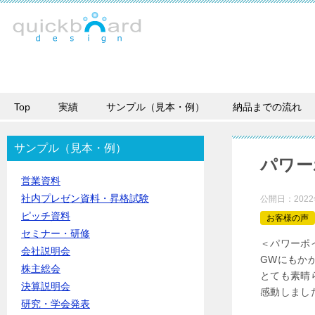
Top
実績
サンプル（見本・例）
納品までの流れ
サンプル（見本・例）
パワー
営業資料
社内プレゼン資料・昇格試験
公開日：
202
ピッチ資料
お客様の声
セミナー・研修
＜パワーポ
会社説明会
GWにもか
株主総会
とても素晴
決算説明会
感動しまし
研究・学会発表