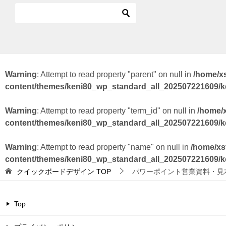
Warning
: Attempt to read property "parent" on null in
/home/x
content/themes/keni80_wp_standard_all_202507221609/
Warning
: Attempt to read property "term_id" on null in
/home/
content/themes/keni80_wp_standard_all_202507221609/
Warning
: Attempt to read property "name" on null in
/home/xs
content/themes/keni80_wp_standard_all_202507221609/
クイックボードデザイン
TOP
パワーポイント営業資料・見
Top