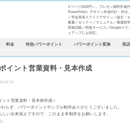
1ページ1600円～。プレゼン資料作
PowerPoint）デザイン作成代行
／学会発表スライドデザイン／論文・
案書／セミナー／マニュアル／看護研
昇格試験／特急サービス／Googleスライド
ュアップにも対応。
料金
特急パワーポイント
パワーポイント変換
英
ポイント営業資料・見本作成
2年5月7日
イント営業資料・見本例作成＞
かわらず、パワーポイントサンプル制作ありがとうございました。
らしい出来栄えですので、このまま本制作をお願いします。
た。