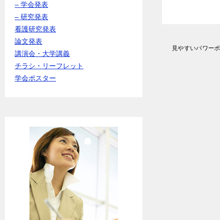
– 学会発表
– 研究発表
看護研究発表
論文発表
投
見やすいパワー
講演会・大学講義
稿
ナ
チラシ・リーフレット
ビ
学会ポスター
ゲ
ー
シ
ョ
ン