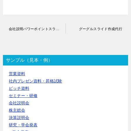
投
会社説明パワーポイントスライド作成代行
グーグルスライド作成代行
稿
ナ
ビ
ゲ
ー
サンプル（見本・例）
シ
ョ
営業資料
ン
社内プレゼン資料・昇格試験
ピッチ資料
セミナー・研修
会社説明会
株主総会
決算説明会
研究・学会発表