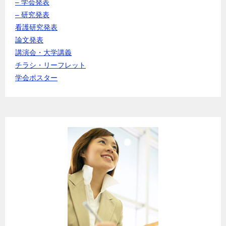
– 学会発表
– 研究発表
看護研究発表
論文発表
講演会・大学講義
チラシ・リーフレット
学会ポスター