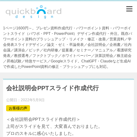
1ページ1600円～。プレゼン資料作成代行・パワーポイント資料・パワーポイ
ントスライド（パワポ・PPT・PowerPoint）デザイン作成代行・外注。既存パ
ワーポイント資料のブラッシュアップ・リメイク・修正・改善／営業資料／学
会発表スライドデザイン／論文・ゼミ・卒論発表／会社説明会／企画書／社内
会議／講演会／ピッチ／社内研修／提案書／セミナー／マニュアル／看護研究
発表／教授選考／ファクトブック／ホワイトペーパー／決算説明会／株主総会
／昇格試験／特急サービス／Googleスライド。ChatGPT・Claudeなど生成AI
で作成したPowerPoint資料の修正・ブラッシュアップにも対応。
会社説明会PPTスライド作成代行
公開日：
2022年5月9日
お客様の声
＜会社説明会PPTスライド作成代行＞
上司がスライドを見て、大変喜んでおりました。
プロのスキルに感心いたしました。