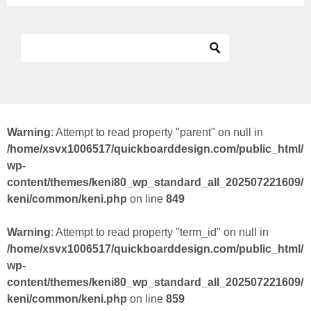
Warning
: Attempt to read property "parent" on null in
/home/xsvx1006517/quickboarddesign.com/public_html/
wp-
content/themes/keni80_wp_standard_all_202507221609/
keni/common/keni.php
on line
849
Warning
: Attempt to read property "term_id" on null in
/home/xsvx1006517/quickboarddesign.com/public_html/
wp-
content/themes/keni80_wp_standard_all_202507221609/
keni/common/keni.php
on line
859