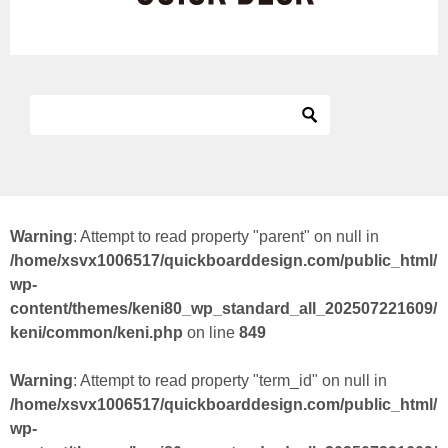
Warning
: Attempt to read property "parent" on null in
/home/xsvx1006517/quickboarddesign.com/public_html/
wp-
content/themes/keni80_wp_standard_all_202507221609/
keni/common/keni.php
on line
849
Warning
: Attempt to read property "term_id" on null in
/home/xsvx1006517/quickboarddesign.com/public_html/
wp-