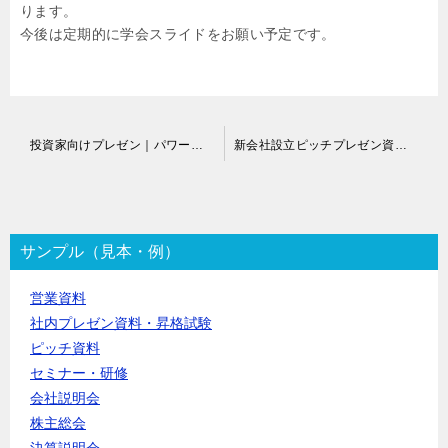
ります。
今後は定期的に学会スライドをお願い予定です。
投
投資家向けプレゼン｜パワーポイント資料作成代行
新会社設立ピッチプレゼン資料作成代行
稿
ナ
ビ
ゲ
ー
サンプル（見本・例）
シ
ョ
営業資料
ン
社内プレゼン資料・昇格試験
ピッチ資料
セミナー・研修
会社説明会
株主総会
決算説明会