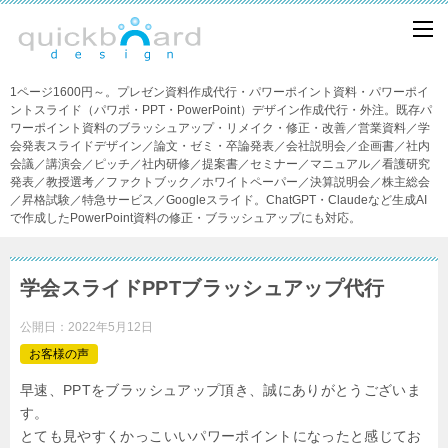
1ページ1600円～。プレゼン資料作成代行・パワーポイント資料・パワーポイ
ントスライド（パワポ・PPT・PowerPoint）デザイン作成代行・外注。既存パ
ワーポイント資料のブラッシュアップ・リメイク・修正・改善／営業資料／学
会発表スライドデザイン／論文・ゼミ・卒論発表／会社説明会／企画書／社内
会議／講演会／ピッチ／社内研修／提案書／セミナー／マニュアル／看護研究
発表／教授選考／ファクトブック／ホワイトペーパー／決算説明会／株主総会
／昇格試験／特急サービス／Googleスライド。ChatGPT・Claudeなど生成AI
で作成したPowerPoint資料の修正・ブラッシュアップにも対応。
学会スライドPPTブラッシュアップ代行
公開日：
2022年5月12日
お客様の声
早速、PPTをブラッシュアップ頂き、誠にありがとうございま
す。
とても見やすくかっこいいパワーポイントになったと感じてお