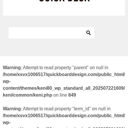
Warning
: Attempt to read property "parent" on null in
/home/xsvx1006517/quickboarddesign.com/public_html/
wp-
content/themes/keni80_wp_standard_all_202507221609/
keni/common/keni.php
on line
849
Warning
: Attempt to read property "term_id" on null in
/home/xsvx1006517/quickboarddesign.com/public_html/
wp-