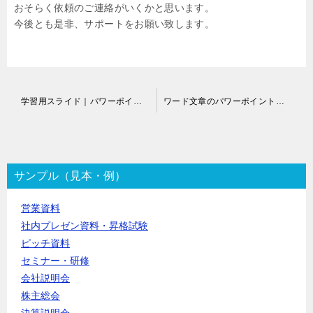
おそらく依頼のご連絡がいくかと思います。
今後とも是非、サポートをお願い致します。
投
学習用スライド｜パワーポイント制作代行
ワード文章のパワーポイントまとめ代行
稿
ナ
ビ
ゲ
ー
サンプル（見本・例）
シ
ョ
営業資料
ン
社内プレゼン資料・昇格試験
ピッチ資料
セミナー・研修
会社説明会
株主総会
決算説明会