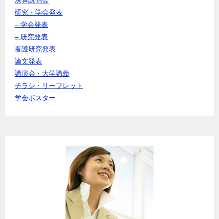
研究・学会発表
– 学会発表
– 研究発表
看護研究発表
論文発表
講演会・大学講義
チラシ・リーフレット
学会ポスター