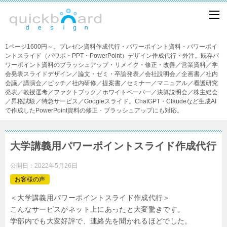
1ページ1600円～。プレゼン資料作成代行・パワーポイント資料・パワーポイ
ントスライド（パワポ・PPT・PowerPoint）デザイン作成代行・外注。既存パ
ワーポイント資料のブラッシュアップ・リメイク・修正・改善／営業資料／学
会発表スライドデザイン／論文・ゼミ・卒論発表／会社説明会／企画書／社内
会議／講演会／ピッチ／社内研修／提案書／セミナー／マニュアル／看護研究
発表／教授選考／ファクトブック／ホワイトペーパー／決算説明会／株主総会
／昇格試験／特急サービス／Googleスライド。ChatGPT・Claudeなど生成AI
で作成したPowerPoint資料の修正・ブラッシュアップにも対応。
大学講義用パワーポイントスライド作成代行
公開日：
2022年5月26日
お客様の声
＜大学講義用パワーポイントスライド作成代行＞
こんなサービスがネット上にあったと大変驚きです。
学部内でも大変好評で、連絡先を聞かれるほどでした。