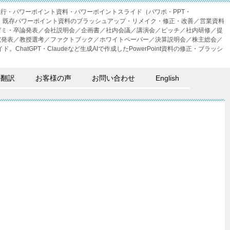
成代行・パワーポイント資料・パワーポイントスライド（パワポ・PPT・
・外注。既存パワーポイント資料のブラッシュアップ・リメイク・修正・改善／営業資料
ゼミ・卒論発表／会社説明会／企画書／社内会議／講演会／ピッチ／社内研修／提
究発表／教授選考／ファクトブック／ホワイトペーパー／決算説明会／株主総会／
。ChatGPT・Claudeなど生成AIで作成したPowerPoint資料の修正・ブラッシ
語翻訳
お客様の声
お問い合わせ
English