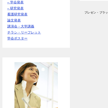
– 学会発表
– 研究発表
投
プレゼン・ブラッ
看護研究発表
稿
論文発表
ナ
講演会・大学講義
ビ
ゲ
チラシ・リーフレット
ー
学会ポスター
シ
ョ
ン