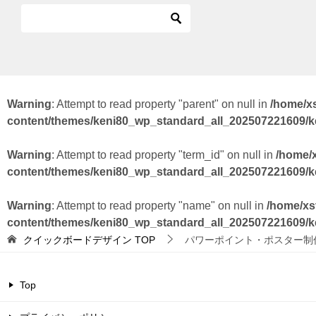
Warning
: Attempt to read property "parent" on null in
/home/x
content/themes/keni80_wp_standard_all_202507221609/
Warning
: Attempt to read property "term_id" on null in
/home/
content/themes/keni80_wp_standard_all_202507221609/
Warning
: Attempt to read property "name" on null in
/home/xs
content/themes/keni80_wp_standard_all_202507221609/
クイックボードデザイン
TOP
パワーポイント・ポスター制
Top