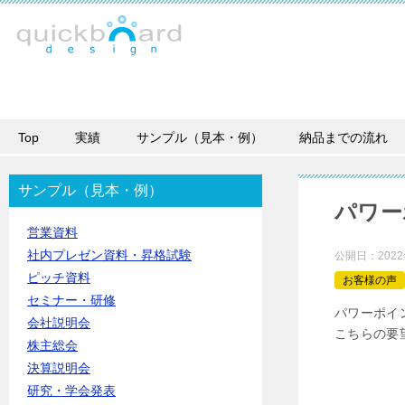
Top
実績
サンプル（見本・例）
納品までの流れ
サンプル（見本・例）
パワー
営業資料
社内プレゼン資料・昇格試験
公開日：
202
ピッチ資料
お客様の声
セミナー・研修
パワーポイ
会社説明会
こちらの要
株主総会
決算説明会
研究・学会発表