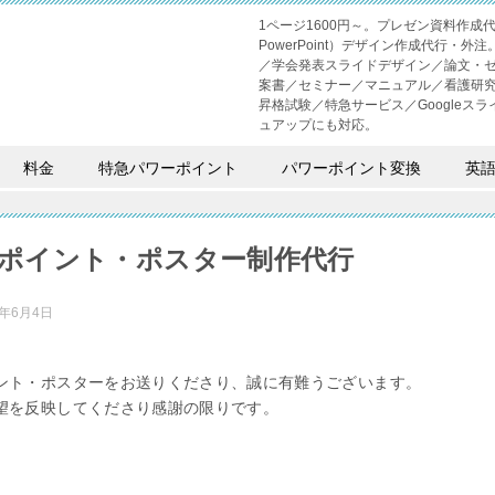
1ページ1600円～。プレゼン資料作
PowerPoint）デザイン作成代行
／学会発表スライドデザイン／論文・
案書／セミナー／マニュアル／看護研
昇格試験／特急サービス／Googleスライド
ュアップにも対応。
料金
特急パワーポイント
パワーポイント変換
英
ポイント・ポスター制作代行
2年6月4日
ント・ポスターをお送りくださり、誠に有難うございます。
望を反映してくださり感謝の限りです。