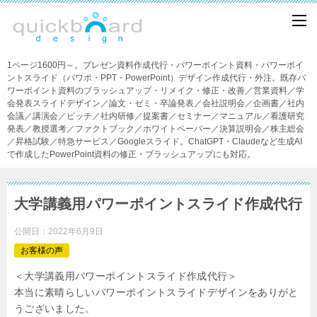
1ページ1600円～。プレゼン資料作成代行・パワーポイント資料・パワーポイ
ントスライド（パワポ・PPT・PowerPoint）デザイン作成代行・外注。既存パ
ワーポイント資料のブラッシュアップ・リメイク・修正・改善／営業資料／学
会発表スライドデザイン／論文・ゼミ・卒論発表／会社説明会／企画書／社内
会議／講演会／ピッチ／社内研修／提案書／セミナー／マニュアル／看護研究
発表／教授選考／ファクトブック／ホワイトペーパー／決算説明会／株主総会
／昇格試験／特急サービス／Googleスライド。ChatGPT・Claudeなど生成AI
で作成したPowerPoint資料の修正・ブラッシュアップにも対応。
大学講義用パワーポイントスライド作成代行
公開日：
2022年6月9日
お客様の声
＜大学講義用パワーポイントスライド作成代行＞
本当に素晴らしいパワーポイントスライドデザインをありがと
うございました。