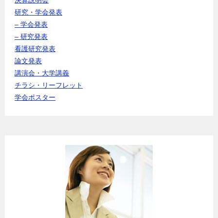
研究・学会発表
– 学会発表
– 研究発表
看護研究発表
論文発表
講演会・大学講義
チラシ・リーフレット
学会ポスター