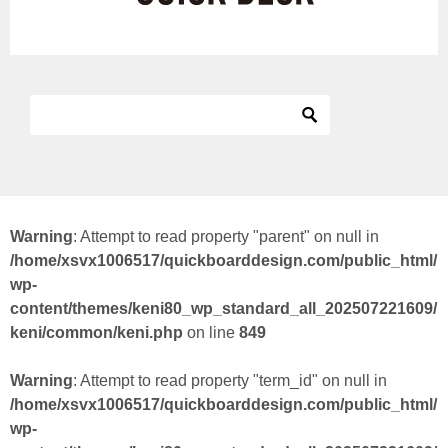
Warning
: Attempt to read property "parent" on null in
/home/xsvx1006517/quickboarddesign.com/public_html/
wp-
content/themes/keni80_wp_standard_all_202507221609/
keni/common/keni.php
on line
849
Warning
: Attempt to read property "term_id" on null in
/home/xsvx1006517/quickboarddesign.com/public_html/
wp-