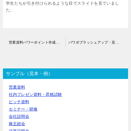
学生たちが引き付けられるような目でスライドを見ていまし
た。
投
営業資料パワーポイント作成代行
パワポブラッシュアップ・至急仕上げ代行
稿
ナ
ビ
ゲ
ー
サンプル（見本・例）
シ
ョ
営業資料
ン
社内プレゼン資料・昇格試験
ピッチ資料
セミナー・研修
会社説明会
株主総会
決算説明会