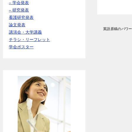
– 学会発表
– 研究発表
看護研究発表
論文発表
投
英語原稿のパワ
講演会・大学講義
稿
ナ
チラシ・リーフレット
ビ
学会ポスター
ゲ
ー
シ
ョ
ン