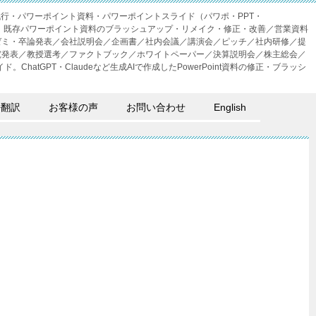
成代行・パワーポイント資料・パワーポイントスライド（パワポ・PPT・
・外注。既存パワーポイント資料のブラッシュアップ・リメイク・修正・改善／営業資料
ゼミ・卒論発表／会社説明会／企画書／社内会議／講演会／ピッチ／社内研修／提
究発表／教授選考／ファクトブック／ホワイトペーパー／決算説明会／株主総会／
。ChatGPT・Claudeなど生成AIで作成したPowerPoint資料の修正・ブラッシ
語翻訳
お客様の声
お問い合わせ
English