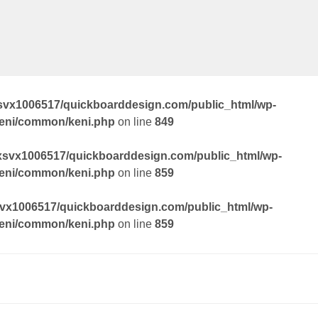
svx1006517/quickboarddesign.com/public_html/wp-
keni/common/keni.php
on line
849
xsvx1006517/quickboarddesign.com/public_html/wp-
keni/common/keni.php
on line
859
vx1006517/quickboarddesign.com/public_html/wp-
keni/common/keni.php
on line
859