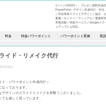
1ページ1600円～。プレゼン資料作
PowerPoint）デザイン作成代行
／学会発表スライドデザイン／論文・
案書／セミナー／マニュアル／看護研
昇格試験／特急サービス／Googleスライド
ュアップにも対応。
料金
特急パワーポイント
パワーポイント変換
英
ライド・リメイク代行
2年5月28日
イド・パワーポイント作成代行＞
になっております。
なデザインのスライドリメイクを有難うございました。
とても嬉しく思っています。