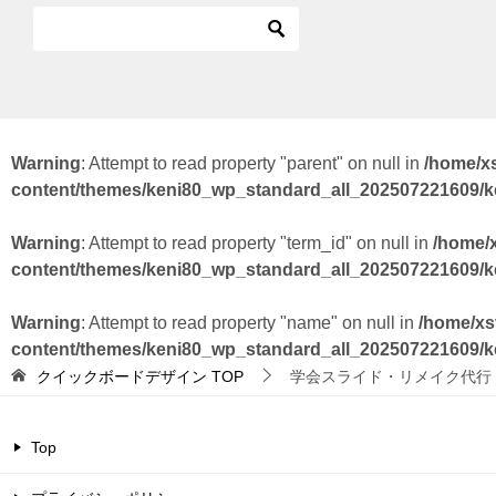
Warning
: Attempt to read property "parent" on null in
/home/x
content/themes/keni80_wp_standard_all_202507221609/
Warning
: Attempt to read property "term_id" on null in
/home/
content/themes/keni80_wp_standard_all_202507221609/
Warning
: Attempt to read property "name" on null in
/home/xs
content/themes/keni80_wp_standard_all_202507221609/
クイックボードデザイン
TOP
学会スライド・リメイク代行
Top