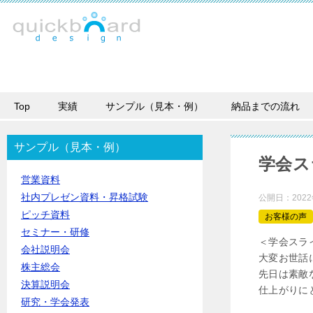
Top
実績
サンプル（見本・例）
納品までの流れ
サンプル（見本・例）
学会ス
営業資料
社内プレゼン資料・昇格試験
公開日：
202
ピッチ資料
お客様の声
セミナー・研修
＜学会スラ
会社説明会
大変お世話
株主総会
先日は素敵
決算説明会
仕上がりに
研究・学会発表