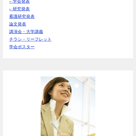
– 学会発表
– 研究発表
看護研究発表
論文発表
講演会・大学講義
チラシ・リーフレット
学会ポスター