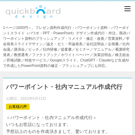
1ページ1600円～。プレゼン資料作成代行・パワーポイント資料・パワーポイ
ントスライド（パワポ・PPT・PowerPoint）デザイン作成代行・外注。既存パ
ワーポイント資料のブラッシュアップ・リメイク・修正・改善／営業資料／学
会発表スライドデザイン／論文・ゼミ・卒論発表／会社説明会／企画書／社内
会議／講演会／ピッチ／社内研修／提案書／セミナー／マニュアル／看護研究
発表／教授選考／ファクトブック／ホワイトペーパー／決算説明会／株主総会
／昇格試験／特急サービス／Googleスライド。ChatGPT・Claudeなど生成AI
で作成したPowerPoint資料の修正・ブラッシュアップにも対応。
パワーポイント・社内マニュアル作成代行
公開日：
2022年6月12日
お客様の声
＜パワーポイント・社内マニュアル作成代行＞
いつもお世話になっております。
予想以上のものを作成頂きまして、驚いております。