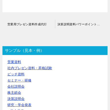
投
営業用プレゼン資料作成代行
決算説明資料パワーポイント作成代行
稿
ナ
ビ
ゲ
ー
サンプル（見本・例）
シ
ョ
営業資料
ン
社内プレゼン資料・昇格試験
ピッチ資料
セミナー・研修
会社説明会
株主総会
決算説明会
研究・学会発表