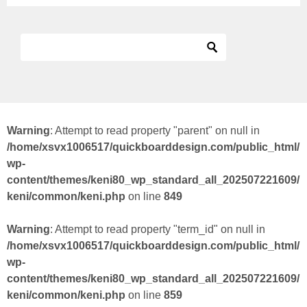
Warning
: Attempt to read property "parent" on null in
/home/xsvx1006517/quickboarddesign.com/public_html/
wp-
content/themes/keni80_wp_standard_all_202507221609/
keni/common/keni.php
on line
849
Warning
: Attempt to read property "term_id" on null in
/home/xsvx1006517/quickboarddesign.com/public_html/
wp-
content/themes/keni80_wp_standard_all_202507221609/
keni/common/keni.php
on line
859