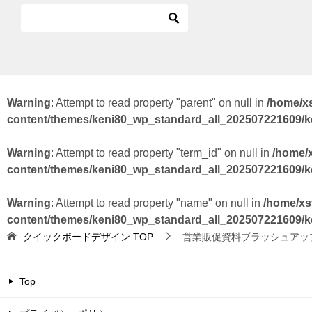
Warning
: Attempt to read property "parent" on null in
/home/x
content/themes/keni80_wp_standard_all_202507221609/
Warning
: Attempt to read property "term_id" on null in
/home/
content/themes/keni80_wp_standard_all_202507221609/
Warning
: Attempt to read property "name" on null in
/home/xs
content/themes/keni80_wp_standard_all_202507221609/
クイックボードデザイン
TOP
営業販促資料ブラッシュアッ
Top