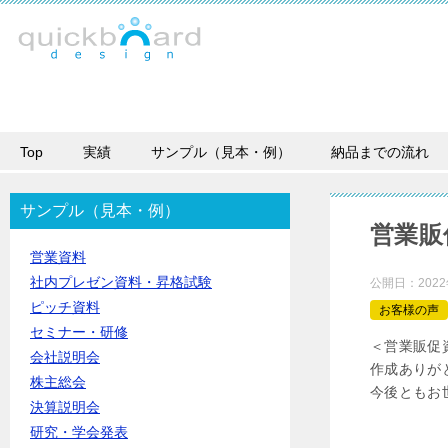
Top
実績
サンプル（見本・例）
納品までの流れ
サンプル（見本・例）
営業販
営業資料
社内プレゼン資料・昇格試験
公開日：
202
ピッチ資料
お客様の声
セミナー・研修
＜営業販促
会社説明会
作成ありが
株主総会
今後ともお
決算説明会
研究・学会発表