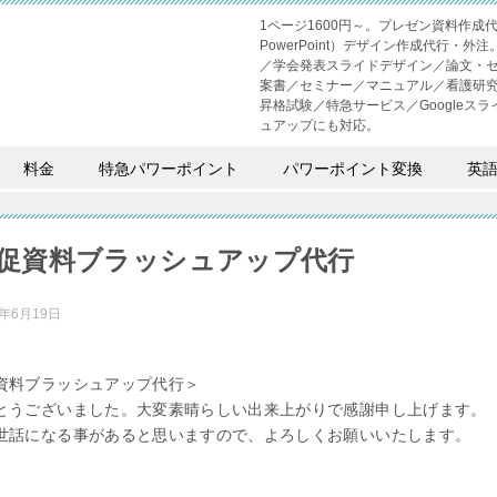
1ページ1600円～。プレゼン資料作
PowerPoint）デザイン作成代行
／学会発表スライドデザイン／論文・
案書／セミナー／マニュアル／看護研
昇格試験／特急サービス／Googleスライド
ュアップにも対応。
料金
特急パワーポイント
パワーポイント変換
英
促資料ブラッシュアップ代行
2年6月19日
資料ブラッシュアップ代行＞
とうございました。大変素晴らしい出来上がりで感謝申し上げます。
世話になる事があると思いますので、よろしくお願いいたします。