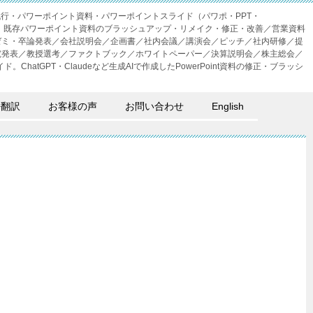
成代行・パワーポイント資料・パワーポイントスライド（パワポ・PPT・
・外注。既存パワーポイント資料のブラッシュアップ・リメイク・修正・改善／営業資料
ゼミ・卒論発表／会社説明会／企画書／社内会議／講演会／ピッチ／社内研修／提
究発表／教授選考／ファクトブック／ホワイトペーパー／決算説明会／株主総会／
。ChatGPT・Claudeなど生成AIで作成したPowerPoint資料の修正・ブラッシ
語翻訳
お客様の声
お問い合わせ
English