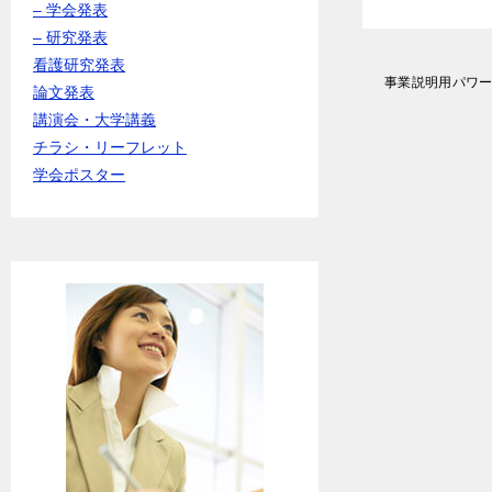
– 学会発表
– 研究発表
看護研究発表
投
事業説明用パワ
論文発表
稿
講演会・大学講義
ナ
ビ
チラシ・リーフレット
ゲ
学会ポスター
ー
シ
ョ
ン