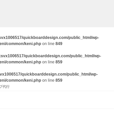
svx1006517/quickboarddesign.com/public_html/wp-
keni/common/keni.php
on line
849
xsvx1006517/quickboarddesign.com/public_html/wp-
keni/common/keni.php
on line
859
vx1006517/quickboarddesign.com/public_html/wp-
keni/common/keni.php
on line
859
プ代行