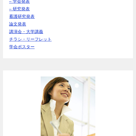
– 学会発表
– 研究発表
看護研究発表
論文発表
講演会・大学講義
チラシ・リーフレット
学会ポスター