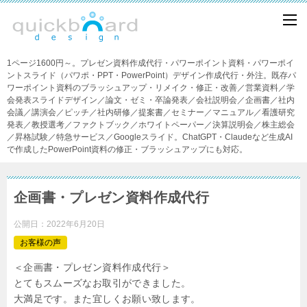
1ページ1600円～。プレゼン資料作成代行・パワーポイント資料・パワーポイ
ントスライド（パワポ・PPT・PowerPoint）デザイン作成代行・外注。既存パ
ワーポイント資料のブラッシュアップ・リメイク・修正・改善／営業資料／学
会発表スライドデザイン／論文・ゼミ・卒論発表／会社説明会／企画書／社内
会議／講演会／ピッチ／社内研修／提案書／セミナー／マニュアル／看護研究
発表／教授選考／ファクトブック／ホワイトペーパー／決算説明会／株主総会
／昇格試験／特急サービス／Googleスライド。ChatGPT・Claudeなど生成AI
で作成したPowerPoint資料の修正・ブラッシュアップにも対応。
企画書・プレゼン資料作成代行
公開日：
2022年6月20日
お客様の声
＜企画書・プレゼン資料作成代行＞
とてもスムーズなお取引ができました。
大満足です。また宜しくお願い致します。