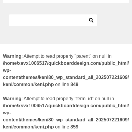
Warning
: Attempt to read property "parent" on null in
/home/xsvx1006517/quickboarddesign.com/public_html/
wp-
content/themes/keni80_wp_standard_all_202507221609/
keni/common/keni.php
on line
849
Warning
: Attempt to read property "term_id" on null in
/home/xsvx1006517/quickboarddesign.com/public_html/
wp-
content/themes/keni80_wp_standard_all_202507221609/
keni/common/keni.php
on line
859