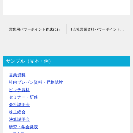
投
営業用パワーポイント作成代行
IT会社営業資料パワーポイント作成代行
稿
ナ
ビ
ゲ
ー
サンプル（見本・例）
シ
ョ
営業資料
ン
社内プレゼン資料・昇格試験
ピッチ資料
セミナー・研修
会社説明会
株主総会
決算説明会
研究・学会発表