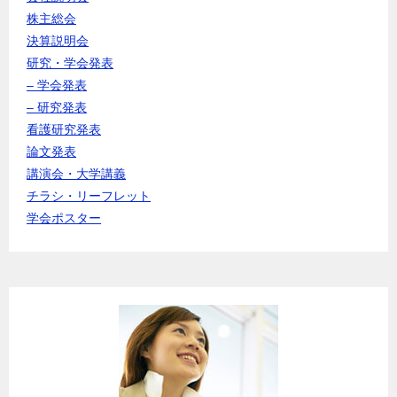
株主総会
決算説明会
研究・学会発表
– 学会発表
– 研究発表
看護研究発表
論文発表
講演会・大学講義
チラシ・リーフレット
学会ポスター