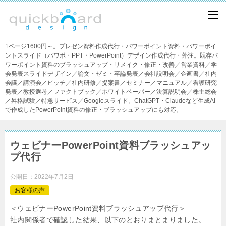
1ページ1600円～。プレゼン資料作成代行・パワーポイント資料・パワーポイ
ントスライド（パワポ・PPT・PowerPoint）デザイン作成代行・外注。既存パ
ワーポイント資料のブラッシュアップ・リメイク・修正・改善／営業資料／学
会発表スライドデザイン／論文・ゼミ・卒論発表／会社説明会／企画書／社内
会議／講演会／ピッチ／社内研修／提案書／セミナー／マニュアル／看護研究
発表／教授選考／ファクトブック／ホワイトペーパー／決算説明会／株主総会
／昇格試験／特急サービス／Googleスライド。ChatGPT・Claudeなど生成AI
で作成したPowerPoint資料の修正・ブラッシュアップにも対応。
ウェビナーPowerPoint資料ブラッシュアッ
プ代行
公開日：
2022年7月2日
お客様の声
＜ウェビナーPowerPoint資料ブラッシュアップ代行＞
社内関係者で確認した結果、以下のとおりまとまりました。