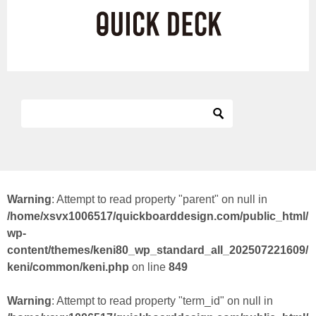
Warning
: Attempt to read property "parent" on null in
/home/xsvx1006517/quickboarddesign.com/public_html/
wp-
content/themes/keni80_wp_standard_all_202507221609/
keni/common/keni.php
on line
849
Warning
: Attempt to read property "term_id" on null in