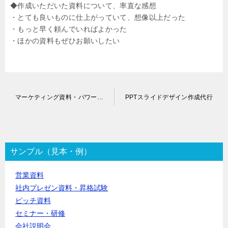
◆作成いただいた資料について、率直な感想
・とても良いものに仕上がっていて、想像以上だった
・もっと早く頼んでいればよかった
・ほかの資料もぜひお願いしたい
投
マーケティング資料・パワーポイント作成代行
PPTスライドデザイン作成代行
稿
ナ
ビ
ゲ
ー
サンプル（見本・例）
シ
ョ
営業資料
ン
社内プレゼン資料・昇格試験
ピッチ資料
セミナー・研修
会社説明会