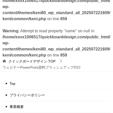
/home/xsvx1006517/quickboarddesign.com/public_html/
wp-
content/themes/keni80_wp_standard_all_202507221609/
keni/common/keni.php
on line
859
Warning
: Attempt to read property "name" on null in
/home/xsvx1006517/quickboarddesign.com/public_html/
wp-
content/themes/keni80_wp_standard_all_202507221609/
keni/common/keni.php
on line
859
クイックボードデザイン
TOP
ウェビナーPowerPoint資料ブラッシュアップ代行
Top
プライバシーポリシー
事業概要