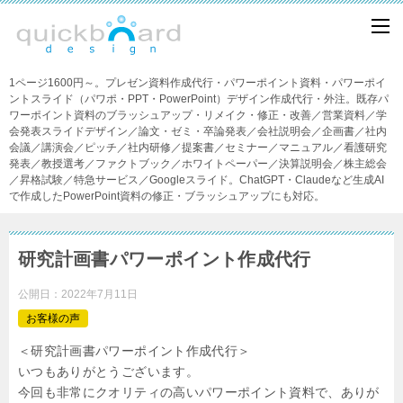
1ページ1600円～。プレゼン資料作成代行・パワーポイント資料・パワーポイ
ントスライド（パワポ・PPT・PowerPoint）デザイン作成代行・外注。既存パ
ワーポイント資料のブラッシュアップ・リメイク・修正・改善／営業資料／学
会発表スライドデザイン／論文・ゼミ・卒論発表／会社説明会／企画書／社内
会議／講演会／ピッチ／社内研修／提案書／セミナー／マニュアル／看護研究
発表／教授選考／ファクトブック／ホワイトペーパー／決算説明会／株主総会
／昇格試験／特急サービス／Googleスライド。ChatGPT・Claudeなど生成AI
で作成したPowerPoint資料の修正・ブラッシュアップにも対応。
研究計画書パワーポイント作成代行
公開日：
2022年7月11日
お客様の声
＜研究計画書パワーポイント作成代行＞
いつもありがとうございます。
今回も非常にクオリティの高いパワーポイント資料で、ありが