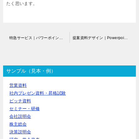
たく思います。
投
特急サービス｜パワーポイント資料・修正代行
提案資料デザイン｜Powerpoint作成代行
稿
ナ
ビ
ゲ
ー
サンプル（見本・例）
シ
ョ
営業資料
ン
社内プレゼン資料・昇格試験
ピッチ資料
セミナー・研修
会社説明会
株主総会
決算説明会