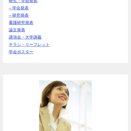
研究・学会発表
– 学会発表
– 研究発表
看護研究発表
論文発表
講演会・大学講義
チラシ・リーフレット
学会ポスター