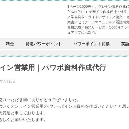
1ページ1600円～。プレゼン資料作
PowerPoint）デザイン作成代行
／学会発表スライドデザイン／論文・
案書／セミナー／マニュアル／看護研
昇格試験／特急サービス／Googleスライド
ュアップにも対応。
料金
特急パワーポイント
パワーポイント変換
英
イン営業用｜パワポ資料作成代行
2年7月15日
協力いただき誠にありがとうございました。
のいくオンライン営業用のパワーポイント資料を作成いただいたと思
大満足と申しております。
ろしくお願いいたします。