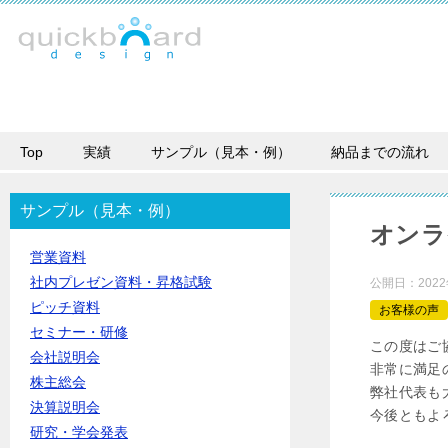
Top
実績
サンプル（見本・例）
納品までの流れ
サンプル（見本・例）
オンラ
営業資料
社内プレゼン資料・昇格試験
公開日：
202
ピッチ資料
お客様の声
セミナー・研修
この度はご
会社説明会
非常に満足
株主総会
弊社代表も
決算説明会
今後ともよ
研究・学会発表