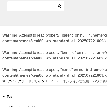
Warning
: Attempt to read property "parent" on null in
/home/x
content/themes/keni80_wp_standard_all_202507221609/
Warning
: Attempt to read property "term_id" on null in
/home/
content/themes/keni80_wp_standard_all_202507221609/
Warning
: Attempt to read property "name" on null in
/home/xs
content/themes/keni80_wp_standard_all_202507221609/
クイックボードデザイン
TOP
オンライン営業用｜パワポ資
Top