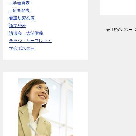
– 学会発表
– 研究発表
看護研究発表
論文発表
投
会社紹介パワー
講演会・大学講義
稿
ナ
チラシ・リーフレット
ビ
学会ポスター
ゲ
ー
シ
ョ
ン