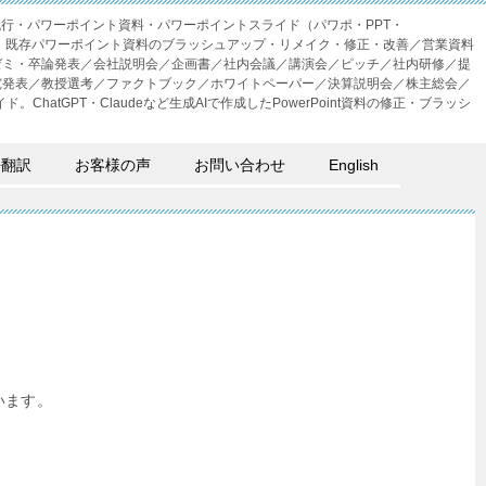
成代行・パワーポイント資料・パワーポイントスライド（パワポ・PPT・
・外注。既存パワーポイント資料のブラッシュアップ・リメイク・修正・改善／営業資料
ゼミ・卒論発表／会社説明会／企画書／社内会議／講演会／ピッチ／社内研修／提
究発表／教授選考／ファクトブック／ホワイトペーパー／決算説明会／株主総会／
。ChatGPT・Claudeなど生成AIで作成したPowerPoint資料の修正・ブラッシ
語翻訳
お客様の声
お問い合わせ
English
います。