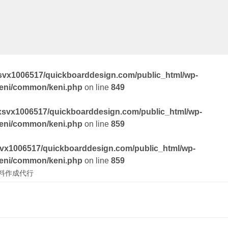
svx1006517/quickboarddesign.com/public_html/wp-
keni/common/keni.php
on line
849
xsvx1006517/quickboarddesign.com/public_html/wp-
keni/common/keni.php
on line
859
vx1006517/quickboarddesign.com/public_html/wp-
keni/common/keni.php
on line
859
料作成代行