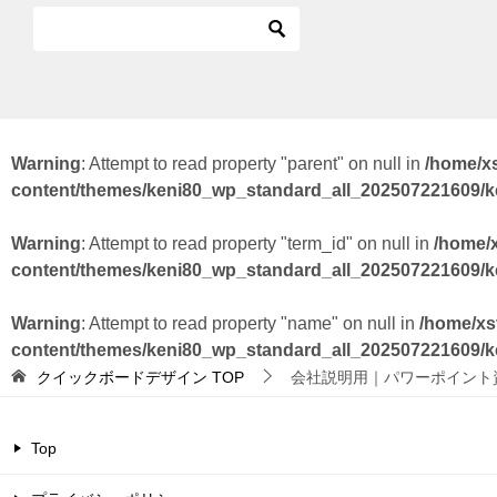
Warning
: Attempt to read property "parent" on null in
/home/x
content/themes/keni80_wp_standard_all_202507221609/
Warning
: Attempt to read property "term_id" on null in
/home/
content/themes/keni80_wp_standard_all_202507221609/
Warning
: Attempt to read property "name" on null in
/home/xs
content/themes/keni80_wp_standard_all_202507221609/
クイックボードデザイン
TOP
会社説明用｜パワーポイント
Top