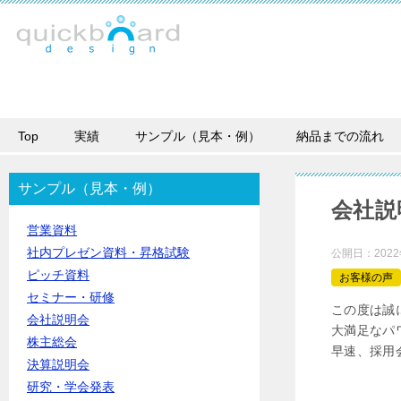
Top
実績
サンプル（見本・例）
納品までの流れ
サンプル（見本・例）
会社説
営業資料
社内プレゼン資料・昇格試験
公開日：
202
ピッチ資料
お客様の声
セミナー・研修
この度は誠
会社説明会
大満足なパ
株主総会
早速、採用
決算説明会
研究・学会発表