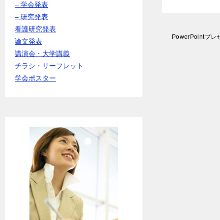
– 学会発表
– 研究発表
看護研究発表
投
PowerPoint
論文発表
稿
講演会・大学講義
ナ
ビ
チラシ・リーフレット
ゲ
学会ポスター
ー
シ
ョ
ン