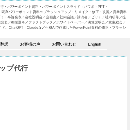
成代行・パワーポイント資料・パワーポイントスライド（パワポ・PPT・
・外注。既存パワーポイント資料のブラッシュアップ・リメイク・修正・改善／営業資料
ゼミ・卒論発表／会社説明会／企画書／社内会議／講演会／ピッチ／社内研修／提
究発表／教授選考／ファクトブック／ホワイトペーパー／決算説明会／株主総会／
。ChatGPT・Claudeなど生成AIで作成したPowerPoint資料の修正・ブラッシ
語翻訳
お客様の声
お問い合わせ
English
ップ代行