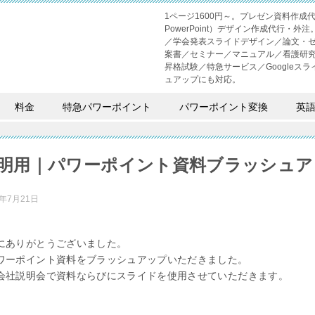
1ページ1600円～。プレゼン資料作
PowerPoint）デザイン作成代行
／学会発表スライドデザイン／論文・
案書／セミナー／マニュアル／看護研
昇格試験／特急サービス／Googleスライド
ュアップにも対応。
料金
特急パワーポイント
パワーポイント変換
英
明用｜パワーポイント資料ブラッシュア
2年7月21日
にありがとうございました。
ワーポイント資料をブラッシュアップいただきました。
会社説明会で資料ならびにスライドを使用させていただきます。