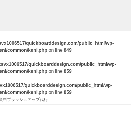
svx1006517/quickboarddesign.com/public_html/wp-
keni/common/keni.php
on line
849
xsvx1006517/quickboarddesign.com/public_html/wp-
keni/common/keni.php
on line
859
vx1006517/quickboarddesign.com/public_html/wp-
keni/common/keni.php
on line
859
資料ブラッシュアップ代行