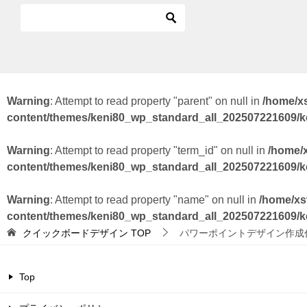
Warning
: Attempt to read property "parent" on null in
/home/x
content/themes/keni80_wp_standard_all_202507221609/
Warning
: Attempt to read property "term_id" on null in
/home/
content/themes/keni80_wp_standard_all_202507221609/
Warning
: Attempt to read property "name" on null in
/home/xs
content/themes/keni80_wp_standard_all_202507221609/
クイックボードデザイン
TOP
パワーポイントデザイン作成
Top