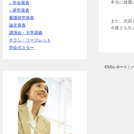
本当に綺麗
– 学会発表
– 研究発表
看護研究発表
また、次回
論文発表
今後とも引
講演会・大学講義
チラシ・リーフレット
学会ポスター
投
ESGレポート｜
稿
ナ
ビ
ゲ
ー
シ
ョ
ン