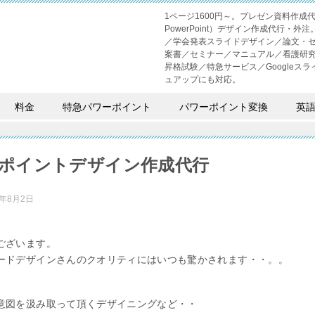
1ページ1600円～。プレゼン資料作
PowerPoint）デザイン作成代行
／学会発表スライドデザイン／論文・
案書／セミナー／マニュアル／看護研
昇格試験／特急サービス／Googleスライド
ュアップにも対応。
料金
特急パワーポイント
パワーポイント変換
英
ポイントデザイン作成代行
2年8月2日
ございます。
ードデザインさんのクオリティにはいつも驚かされます・・。。
意図を汲み取って頂くデザイニングなど・・