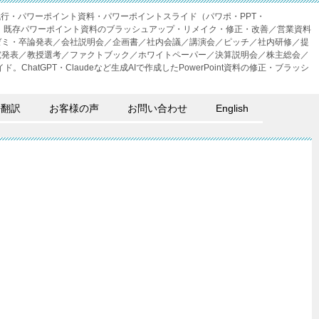
成代行・パワーポイント資料・パワーポイントスライド（パワポ・PPT・
・外注。既存パワーポイント資料のブラッシュアップ・リメイク・修正・改善／営業資料
ゼミ・卒論発表／会社説明会／企画書／社内会議／講演会／ピッチ／社内研修／提
究発表／教授選考／ファクトブック／ホワイトペーパー／決算説明会／株主総会／
。ChatGPT・Claudeなど生成AIで作成したPowerPoint資料の修正・ブラッシ
語翻訳
お客様の声
お問い合わせ
English