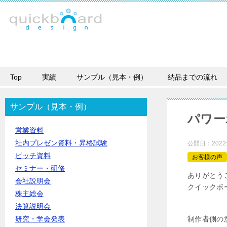
Top
実績
サンプル（見本・例）
納品までの流れ
サンプル（見本・例）
パワー
営業資料
社内プレゼン資料・昇格試験
公開日：
202
ピッチ資料
お客様の声
セミナー・研修
ありがとう
会社説明会
クイックボ
株主総会
決算説明会
研究・学会発表
制作者側の