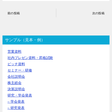
投
前の投稿
次の投稿
稿
ナ
ビ
ゲ
ー
サンプル（見本・例）
シ
ョ
営業資料
ン
社内プレゼン資料・昇格試験
ピッチ資料
セミナー・研修
会社説明会
株主総会
決算説明会
研究・学会発表
– 学会発表
– 研究発表