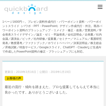
1ページ1600円～。プレゼン資料作成代行・パワーポイント資料・パワーポイ
ントスライド（パワポ・PPT・PowerPoint）デザイン作成代行・外注。既存パ
ワーポイント資料のブラッシュアップ・リメイク・修正・改善／営業資料／学
会発表スライドデザイン／論文・ゼミ・卒論発表／会社説明会／企画書／社内
会議／講演会／ピッチ／社内研修／提案書／セミナー／マニュアル／看護研究
発表／教授選考／ファクトブック／ホワイトペーパー／決算説明会／株主総会
／昇格試験／特急サービス／Googleスライド。ChatGPT・Claudeなど生成AI
で作成したPowerPoint資料の修正・ブラッシュアップにも対応。
更新日：
2019年3月16日
公開日：
2019年1月19日
お客様の声
最近の流行・傾向を踏まえた、プロな提案してもらえて本当に
良かったです。ありがとうございました。