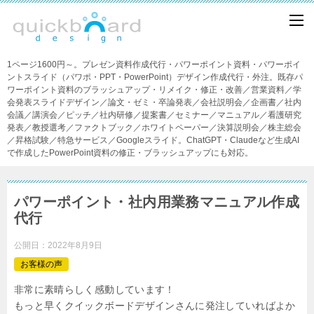
1ページ1600円～。プレゼン資料作成代行・パワーポイント資料・パワーポイ
ントスライド（パワポ・PPT・PowerPoint）デザイン作成代行・外注。既存パ
ワーポイント資料のブラッシュアップ・リメイク・修正・改善／営業資料／学
会発表スライドデザイン／論文・ゼミ・卒論発表／会社説明会／企画書／社内
会議／講演会／ピッチ／社内研修／提案書／セミナー／マニュアル／看護研究
発表／教授選考／ファクトブック／ホワイトペーパー／決算説明会／株主総会
／昇格試験／特急サービス／Googleスライド。ChatGPT・Claudeなど生成AI
で作成したPowerPoint資料の修正・ブラッシュアップにも対応。
パワーポイント・社内用業務マニュアル作成
代行
公開日：
2022年8月9日
お客様の声
非常に素晴らしく感動しています！
もっと早くクイックボードデザインさんに発注していればよか