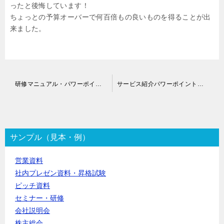
ったと後悔しています！
ちょっとの予算オーバーで何百倍もの良いものを得ることが出
来ました。
投
研修マニュアル・パワーポイント作成代行
サービス紹介パワーポイント資料作成代行
稿
ナ
ビ
ゲ
ー
サンプル（見本・例）
シ
ョ
営業資料
ン
社内プレゼン資料・昇格試験
ピッチ資料
セミナー・研修
会社説明会
株主総会