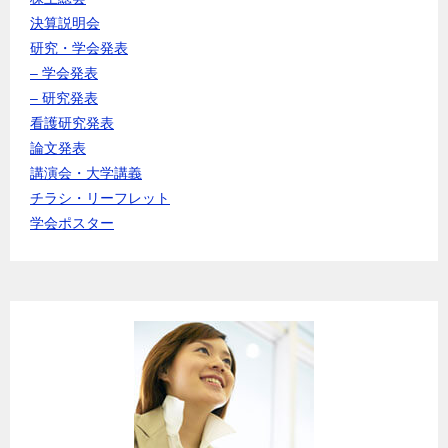
決算説明会
研究・学会発表
– 学会発表
– 研究発表
看護研究発表
論文発表
講演会・大学講義
チラシ・リーフレット
学会ポスター