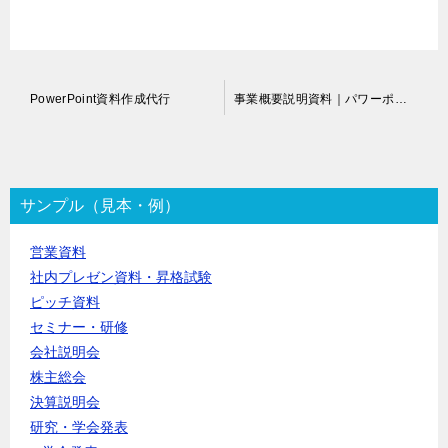
投
PowerPoint資料作成代行
事業概要説明資料｜パワーポイント作成代行
稿
ナ
ビ
ゲ
ー
サンプル（見本・例）
シ
ョ
営業資料
ン
社内プレゼン資料・昇格試験
ピッチ資料
セミナー・研修
会社説明会
株主総会
決算説明会
研究・学会発表