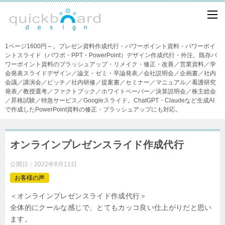
1ページ1600円～。プレゼン資料作成代行・パワーポイント資料・パワーポイ
ントスライド（パワポ・PPT・PowerPoint）デザイン作成代行・外注。既存パ
ワーポイント資料のブラッシュアップ・リメイク・修正・改善／営業資料／学
会発表スライドデザイン／論文・ゼミ・卒論発表／会社説明会／企画書／社内
会議／講演会／ピッチ／社内研修／提案書／セミナー／マニュアル／看護研究
発表／教授選考／ファクトブック／ホワイトペーパー／決算説明会／株主総会
／昇格試験／特急サービス／Googleスライド。ChatGPT・Claudeなど生成AI
で作成したPowerPoint資料の修正・ブラッシュアップにも対応。
オンラインプレゼンスライド作成代行
公開日：
2022年8月11日
お客様の声
＜オンラインプレゼンスライド作成代行＞
全体的にクールな感じで、とてもカッコ良い仕上がりだと思い
ます。