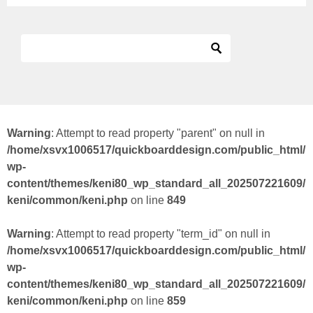
Warning
: Attempt to read property "parent" on null in
/home/xsvx1006517/quickboarddesign.com/public_html/
wp-
content/themes/keni80_wp_standard_all_202507221609/
keni/common/keni.php
on line
849
Warning
: Attempt to read property "term_id" on null in
/home/xsvx1006517/quickboarddesign.com/public_html/
wp-
content/themes/keni80_wp_standard_all_202507221609/
keni/common/keni.php
on line
859