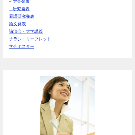
– 学会発表
– 研究発表
看護研究発表
論文発表
講演会・大学講義
チラシ・リーフレット
学会ポスター