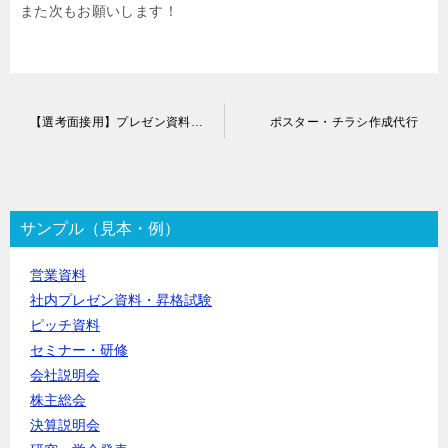
また次もお願いします！
投
【選考面接用】プレゼン資料作成代行
ポスター・チラシ作成代行
稿
ナ
ビ
ゲ
ー
サンプル（見本・例）
シ
ョ
営業資料
ン
社内プレゼン資料・昇格試験
ピッチ資料
セミナー・研修
会社説明会
株主総会
決算説明会