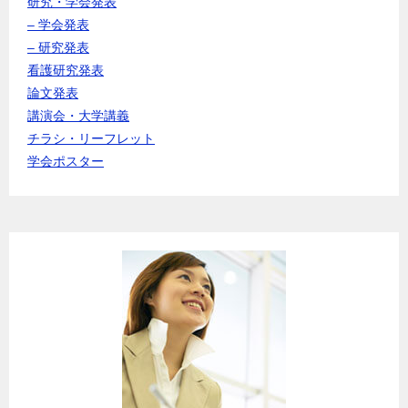
研究・学会発表
– 学会発表
– 研究発表
看護研究発表
論文発表
講演会・大学講義
チラシ・リーフレット
学会ポスター