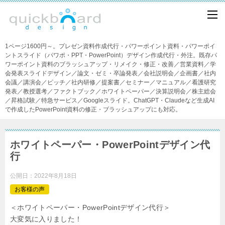
1ページ1600円～。プレゼン資料作成代行・パワーポイント資料・パワーポイ
ントスライド（パワポ・PPT・PowerPoint）デザイン作成代行・外注。既存パ
ワーポイント資料のブラッシュアップ・リメイク・修正・改善／営業資料／学
会発表スライドデザイン／論文・ゼミ・卒論発表／会社説明会／企画書／社内
会議／講演会／ピッチ／社内研修／提案書／セミナー／マニュアル／看護研究
発表／教授選考／ファクトブック／ホワイトペーパー／決算説明会／株主総会
／昇格試験／特急サービス／Googleスライド。ChatGPT・Claudeなど生成AI
で作成したPowerPoint資料の修正・ブラッシュアップにも対応。
ホワイトペーパー・PowerPointデザイン代
行
公開日：
2022年8月18日
お客様の声
＜ホワイトペーパー・PowerPointデザイン代行＞
大変気に入りました！