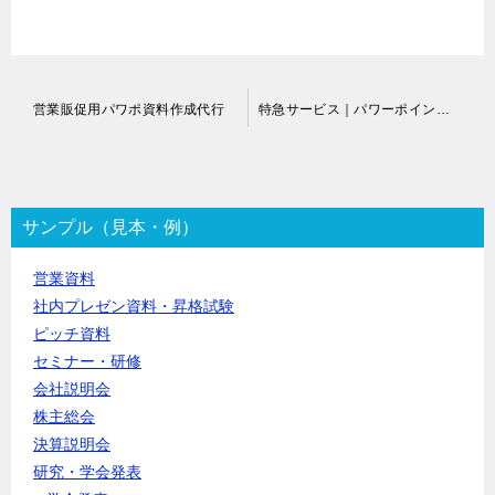
投
営業販促用パワポ資料作成代行
特急サービス｜パワーポイント資料作成代行
稿
ナ
ビ
ゲ
ー
サンプル（見本・例）
シ
ョ
営業資料
ン
社内プレゼン資料・昇格試験
ピッチ資料
セミナー・研修
会社説明会
株主総会
決算説明会
研究・学会発表