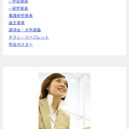
– 学会発表
– 研究発表
看護研究発表
論文発表
講演会・大学講義
チラシ・リーフレット
学会ポスター