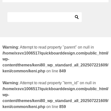
Warning
: Attempt to read property "parent" on null in
/home/xsvx1006517/quickboarddesign.com/public_html/
wp-
content/themes/keni80_wp_standard_all_202507221609/
keni/common/keni.php
on line
849
Warning
: Attempt to read property "term_id" on null in
/home/xsvx1006517/quickboarddesign.com/public_html/
wp-
content/themes/keni80_wp_standard_all_202507221609/
keni/common/keni.php
on line
859