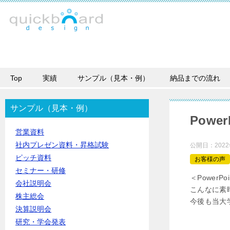
Top
実績
サンプル（見本・例）
納品までの流れ
サンプル（見本・例）
Pow
営業資料
社内プレゼン資料・昇格試験
公開日：
202
ピッチ資料
お客様の声
セミナー・研修
＜PowerP
会社説明会
こんなに素
株主総会
今後も当大
決算説明会
研究・学会発表