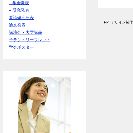
– 学会発表
– 研究発表
看護研究発表
投
PPTデザイン制
論文発表
稿
講演会・大学講義
ナ
ビ
チラシ・リーフレット
ゲ
学会ポスター
ー
シ
ョ
ン