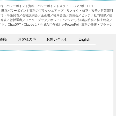
成代行・パワーポイント資料・パワーポイントスライド（パワポ・PPT・
・外注。既存パワーポイント資料のブラッシュアップ・リメイク・修正・改善／営業資料
ゼミ・卒論発表／会社説明会／企画書／社内会議／講演会／ピッチ／社内研修／提
究発表／教授選考／ファクトブック／ホワイトペーパー／決算説明会／株主総会／
。ChatGPT・Claudeなど生成AIで作成したPowerPoint資料の修正・ブラッシ
語翻訳
お客様の声
お問い合わせ
English