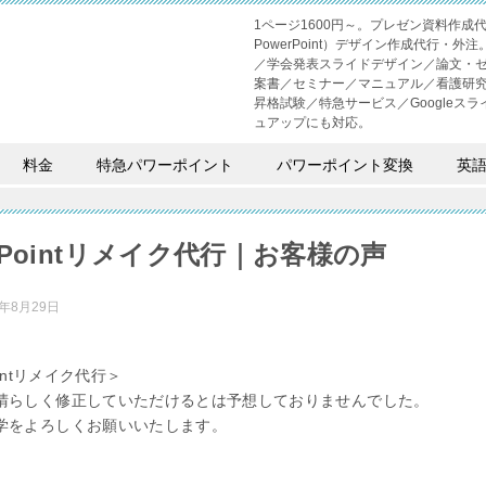
1ページ1600円～。プレゼン資料作
PowerPoint）デザイン作成代行
／学会発表スライドデザイン／論文・
案書／セミナー／マニュアル／看護研
昇格試験／特急サービス／Googleスライド
ュアップにも対応。
料金
特急パワーポイント
パワーポイント変換
英
erPointリメイク代行｜お客様の声
2年8月29日
ointリメイク代行＞
晴らしく修正していただけるとは予想しておりませんでした。
学をよろしくお願いいたします。