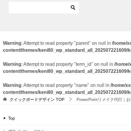
Warning
: Attempt to read property "parent" on null in
/home/x
content/themes/keni80_wp_standard_all_202507221609/
Warning
: Attempt to read property "term_id" on null in
/home/
content/themes/keni80_wp_standard_all_202507221609/
Warning
: Attempt to read property "name" on null in
/home/xs
content/themes/keni80_wp_standard_all_202507221609/
クイックボードデザイン
TOP
PowerPointリメイク代行｜
Top