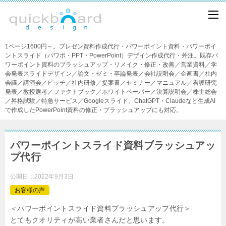
1ページ1600円～。プレゼン資料作成代行・パワーポイント資料・パワーポイ
ントスライド（パワポ・PPT・PowerPoint）デザイン作成代行・外注。既存パ
ワーポイント資料のブラッシュアップ・リメイク・修正・改善／営業資料／学
会発表スライドデザイン／論文・ゼミ・卒論発表／会社説明会／企画書／社内
会議／講演会／ピッチ／社内研修／提案書／セミナー／マニュアル／看護研究
発表／教授選考／ファクトブック／ホワイトペーパー／決算説明会／株主総会
／昇格試験／特急サービス／Googleスライド。ChatGPT・Claudeなど生成AI
で作成したPowerPoint資料の修正・ブラッシュアップにも対応。
パワーポイントスライド資料ブラッシュアッ
プ代行
公開日：
2022年9月3日
お客様の声
＜パワーポイントスライド資料ブラッシュアップ代行＞
とてもクオリティが高い業者さんだと思います。