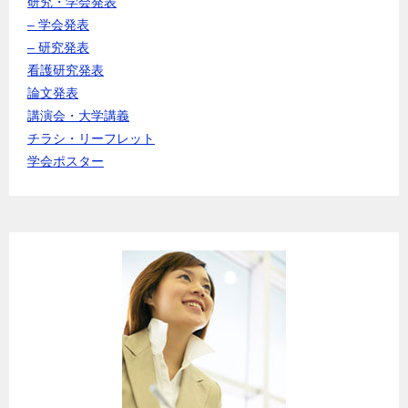
研究・学会発表
– 学会発表
– 研究発表
看護研究発表
論文発表
講演会・大学講義
チラシ・リーフレット
学会ポスター