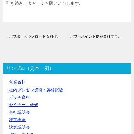
引き続き、よろしくお願いいたします。
投
パワポ・ダウンロード資料作成代行
パワーポイント提案資料ブラッシュアップ代行
稿
ナ
ビ
ゲ
ー
サンプル（見本・例）
シ
ョ
営業資料
ン
社内プレゼン資料・昇格試験
ピッチ資料
セミナー・研修
会社説明会
株主総会
決算説明会