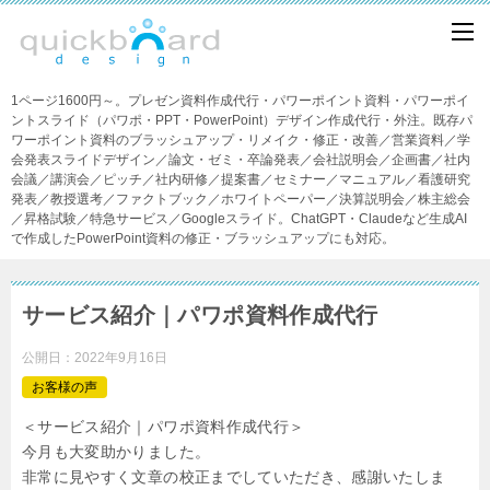
1ページ1600円～。プレゼン資料作成代行・パワーポイント資料・パワーポイ
ントスライド（パワポ・PPT・PowerPoint）デザイン作成代行・外注。既存パ
ワーポイント資料のブラッシュアップ・リメイク・修正・改善／営業資料／学
会発表スライドデザイン／論文・ゼミ・卒論発表／会社説明会／企画書／社内
会議／講演会／ピッチ／社内研修／提案書／セミナー／マニュアル／看護研究
発表／教授選考／ファクトブック／ホワイトペーパー／決算説明会／株主総会
／昇格試験／特急サービス／Googleスライド。ChatGPT・Claudeなど生成AI
で作成したPowerPoint資料の修正・ブラッシュアップにも対応。
サービス紹介｜パワポ資料作成代行
公開日：
2022年9月16日
お客様の声
＜サービス紹介｜パワポ資料作成代行＞
今月も大変助かりました。
非常に見やすく文章の校正までしていただき、感謝いたしま