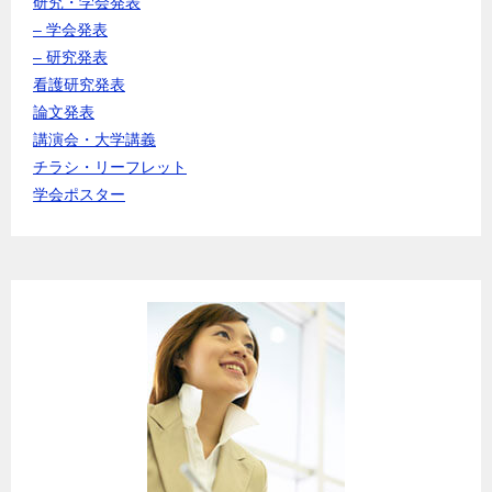
研究・学会発表
– 学会発表
– 研究発表
看護研究発表
論文発表
講演会・大学講義
チラシ・リーフレット
学会ポスター