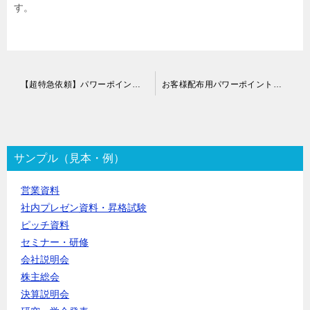
す。
投
【超特急依頼】パワーポイントプレゼン資料作成代行
お客様配布用パワーポイントデザイン代行
稿
ナ
ビ
ゲ
ー
サンプル（見本・例）
シ
ョ
営業資料
ン
社内プレゼン資料・昇格試験
ピッチ資料
セミナー・研修
会社説明会
株主総会
決算説明会