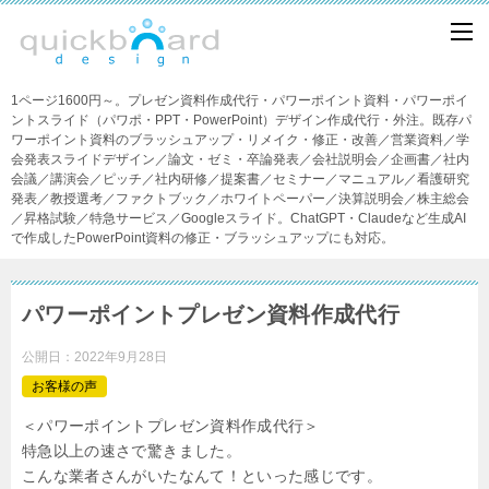
1ページ1600円～。プレゼン資料作成代行・パワーポイント資料・パワーポイ
ントスライド（パワポ・PPT・PowerPoint）デザイン作成代行・外注。既存パ
ワーポイント資料のブラッシュアップ・リメイク・修正・改善／営業資料／学
会発表スライドデザイン／論文・ゼミ・卒論発表／会社説明会／企画書／社内
会議／講演会／ピッチ／社内研修／提案書／セミナー／マニュアル／看護研究
発表／教授選考／ファクトブック／ホワイトペーパー／決算説明会／株主総会
／昇格試験／特急サービス／Googleスライド。ChatGPT・Claudeなど生成AI
で作成したPowerPoint資料の修正・ブラッシュアップにも対応。
パワーポイントプレゼン資料作成代行
公開日：
2022年9月28日
お客様の声
＜パワーポイントプレゼン資料作成代行＞
特急以上の速さで驚きました。
こんな業者さんがいたなんて！といった感じです。