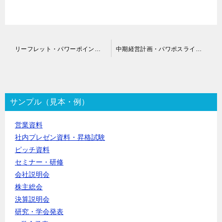
投
リーフレット・パワーポイント作成代行
中期経営計画・パワポスライド作成代行
稿
ナ
ビ
ゲ
ー
サンプル（見本・例）
シ
ョ
営業資料
ン
社内プレゼン資料・昇格試験
ピッチ資料
セミナー・研修
会社説明会
株主総会
決算説明会
研究・学会発表