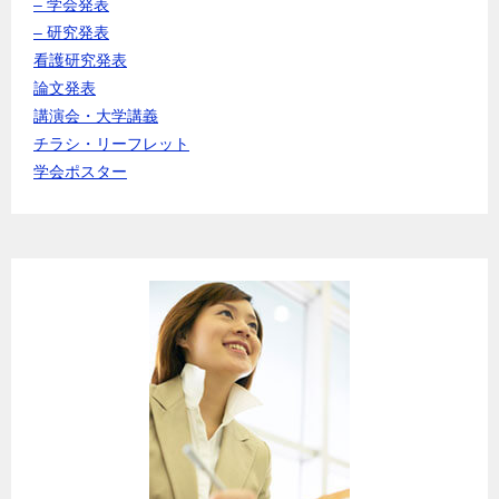
– 学会発表
– 研究発表
看護研究発表
論文発表
講演会・大学講義
チラシ・リーフレット
学会ポスター