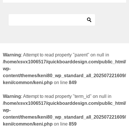
Warning
: Attempt to read property "parent" on null in
/home/xsvx1006517/quickboarddesign.com/public_html/
wp-
content/themes/keni80_wp_standard_all_202507221609/
keni/common/keni.php
on line
849
Warning
: Attempt to read property "term_id" on null in
/home/xsvx1006517/quickboarddesign.com/public_html/
wp-
content/themes/keni80_wp_standard_all_202507221609/
keni/common/keni.php
on line
859