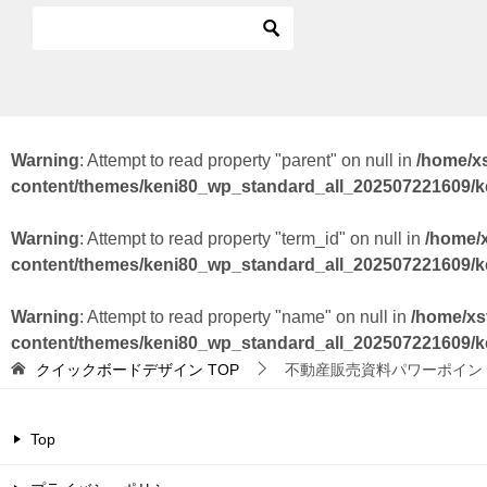
Warning
: Attempt to read property "parent" on null in
/home/x
content/themes/keni80_wp_standard_all_202507221609/
Warning
: Attempt to read property "term_id" on null in
/home/
content/themes/keni80_wp_standard_all_202507221609/
Warning
: Attempt to read property "name" on null in
/home/xs
content/themes/keni80_wp_standard_all_202507221609/
クイックボードデザイン
TOP
不動産販売資料パワーポイン
Top