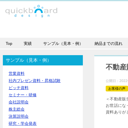
Top
実績
サンプル（見本・例）
納品までの流れ
サンプル（見本・例）
不動産
営業資料
社内プレゼン資料・昇格試験
公開日：
202
ピッチ資料
お客様の声
セミナー・研修
＜不動産販
会社説明会
お世話にな
株主総会
資料ありが
決算説明会
研究・学会発表