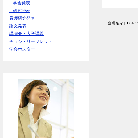
– 学会発表
– 研究発表
看護研究発表
投
企業紹介｜Power
論文発表
稿
講演会・大学講義
ナ
ビ
チラシ・リーフレット
ゲ
学会ポスター
ー
シ
ョ
ン