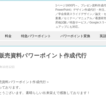
1ページ1600円～。プレゼン資料作
PowerPoint）デザイン作成代行
／学会発表スライドデザイン／論文・
案書／セミナー／マニュアル／看護研
昇格試験／特急サービス／Googleスライド
ュアップにも対応。
料金
特急パワーポイント
パワーポイント変換
英
販売資料パワーポイント作成代行
2年10月12日
売資料パワーポイント作成代行＞
っております。
とうございます。素晴らしい出来栄えで感激しております！