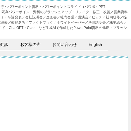
成代行・パワーポイント資料・パワーポイントスライド（パワポ・PPT・
・外注。既存パワーポイント資料のブラッシュアップ・リメイク・修正・改善／営業資料
ゼミ・卒論発表／会社説明会／企画書／社内会議／講演会／ピッチ／社内研修／提
究発表／教授選考／ファクトブック／ホワイトペーパー／決算説明会／株主総会／
。ChatGPT・Claudeなど生成AIで作成したPowerPoint資料の修正・ブラッシ
語翻訳
お客様の声
お問い合わせ
English