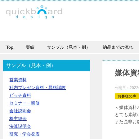
Top
実績
サンプル（見本・例）
納品までの流れ
サンプル（見本・例）
媒体資
営業資料
社内プレゼン資料・昇格試験
公開日：
202
ピッチ資料
お客様の声
セミナー・研修
＜媒体資料
会社説明会
とても素敵
株主総会
また是非お
決算説明会
研究・学会発表