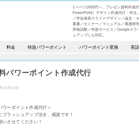
1ページ1600円～。プレゼン資料作
PowerPoint）デザイン作成代行
／学会発表スライドデザイン／論文・
案書／セミナー／マニュアル／看護研
昇格試験／特急サービス／Googleスライド
ュアップにも対応。
料金
特急パワーポイント
パワーポイント変換
英
料パワーポイント作成代行
2年10月14日
パワーポイント作成代行＞
にブラッシュアップ頂き、感謝です！
願いさせてください！