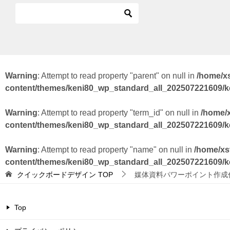
Warning
: Attempt to read property "parent" on null in
/home/x
content/themes/keni80_wp_standard_all_202507221609/
Warning
: Attempt to read property "term_id" on null in
/home/
content/themes/keni80_wp_standard_all_202507221609/
Warning
: Attempt to read property "name" on null in
/home/xs
content/themes/keni80_wp_standard_all_202507221609/
クイックボードデザイン
TOP
媒体資料パワーポイント作成
Top