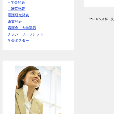
– 学会発表
– 研究発表
看護研究発表
投
プレゼン資料・
論文発表
稿
講演会・大学講義
ナ
ビ
チラシ・リーフレット
ゲ
学会ポスター
ー
シ
ョ
ン