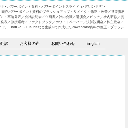
成代行・パワーポイント資料・パワーポイントスライド（パワポ・PPT・
・外注。既存パワーポイント資料のブラッシュアップ・リメイク・修正・改善／営業資料
ゼミ・卒論発表／会社説明会／企画書／社内会議／講演会／ピッチ／社内研修／提
究発表／教授選考／ファクトブック／ホワイトペーパー／決算説明会／株主総会／
。ChatGPT・Claudeなど生成AIで作成したPowerPoint資料の修正・ブラッシ
語翻訳
お客様の声
お問い合わせ
English