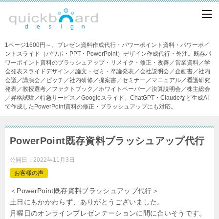
1ページ1600円～。プレゼン資料作成代行・パワーポイント資料・パワーポイ
ントスライド（パワポ・PPT・PowerPoint）デザイン作成代行・外注。既存パ
ワーポイント資料のブラッシュアップ・リメイク・修正・改善／営業資料／学
会発表スライドデザイン／論文・ゼミ・卒論発表／会社説明会／企画書／社内
会議／講演会／ピッチ／社内研修／提案書／セミナー／マニュアル／看護研究
発表／教授選考／ファクトブック／ホワイトペーパー／決算説明会／株主総会
／昇格試験／特急サービス／Googleスライド。ChatGPT・Claudeなど生成AI
で作成したPowerPoint資料の修正・ブラッシュアップにも対応。
PowerPoint既存資料ブラッシュアップ代行
公開日：
2022年11月3日
お客様の声
＜PowerPoint既存資料ブラッシュアップ代行＞
土日にもかかわらず、ありがとうございました。
月曜日のオンラインプレゼンテーションに間に合いそうです。