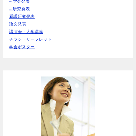
– 学会発表
– 研究発表
看護研究発表
論文発表
講演会・大学講義
チラシ・リーフレット
学会ポスター