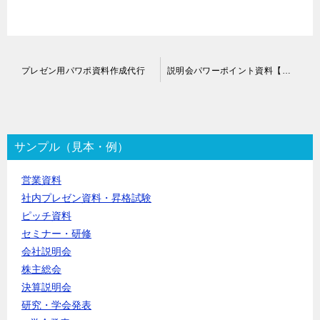
投
プレゼン用パワポ資料作成代行
説明会パワーポイント資料【整形・修正】代行
稿
ナ
ビ
ゲ
ー
サンプル（見本・例）
シ
ョ
営業資料
ン
社内プレゼン資料・昇格試験
ピッチ資料
セミナー・研修
会社説明会
株主総会
決算説明会
研究・学会発表