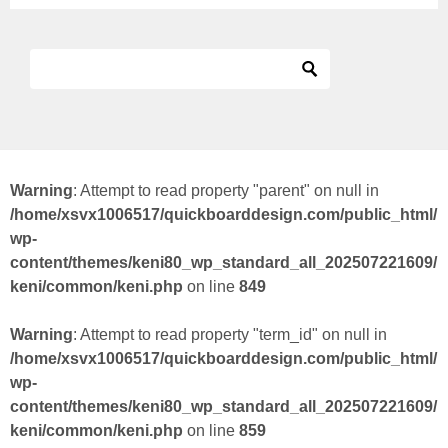
Warning
: Attempt to read property "parent" on null in
/home/xsvx1006517/quickboarddesign.com/public_html/
wp-
content/themes/keni80_wp_standard_all_202507221609/
keni/common/keni.php
on line
849
Warning
: Attempt to read property "term_id" on null in
/home/xsvx1006517/quickboarddesign.com/public_html/
wp-
content/themes/keni80_wp_standard_all_202507221609/
keni/common/keni.php
on line
859