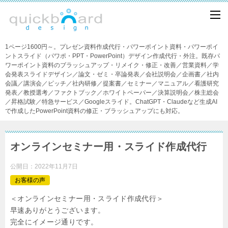
1ページ1600円～。プレゼン資料作成代行・パワーポイント資料・パワーポイ
ントスライド（パワポ・PPT・PowerPoint）デザイン作成代行・外注。既存パ
ワーポイント資料のブラッシュアップ・リメイク・修正・改善／営業資料／学
会発表スライドデザイン／論文・ゼミ・卒論発表／会社説明会／企画書／社内
会議／講演会／ピッチ／社内研修／提案書／セミナー／マニュアル／看護研究
発表／教授選考／ファクトブック／ホワイトペーパー／決算説明会／株主総会
／昇格試験／特急サービス／Googleスライド。ChatGPT・Claudeなど生成AI
で作成したPowerPoint資料の修正・ブラッシュアップにも対応。
オンラインセミナー用・スライド作成代行
公開日：
2022年11月7日
お客様の声
＜オンラインセミナー用・スライド作成代行＞
早速ありがとうございます。
完全にイメージ通りです。