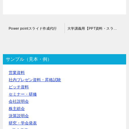
投
Power pointスライド作成代行
大学講義用【PPT資料・スライド】作成代行
稿
ナ
ビ
ゲ
ー
サンプル（見本・例）
シ
ョ
営業資料
ン
社内プレゼン資料・昇格試験
ピッチ資料
セミナー・研修
会社説明会
株主総会
決算説明会
研究・学会発表