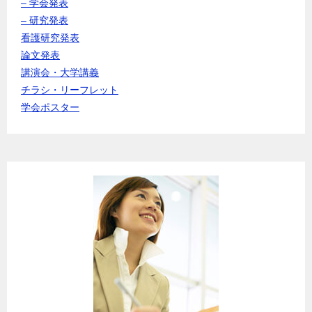
– 学会発表
– 研究発表
看護研究発表
論文発表
講演会・大学講義
チラシ・リーフレット
学会ポスター