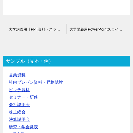
投
大学講義用【PPT資料・スライド】作成代行
大学講義用PowerPointスライド作成代行
稿
ナ
ビ
ゲ
ー
サンプル（見本・例）
シ
ョ
営業資料
ン
社内プレゼン資料・昇格試験
ピッチ資料
セミナー・研修
会社説明会
株主総会
決算説明会
研究・学会発表