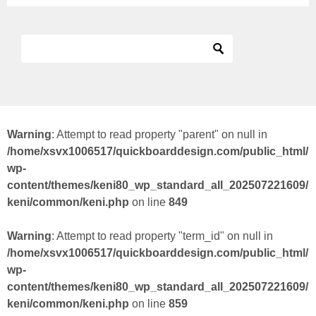
Warning
: Attempt to read property "parent" on null in
/home/xsvx1006517/quickboarddesign.com/public_html/
wp-
content/themes/keni80_wp_standard_all_202507221609/
keni/common/keni.php
on line
849
Warning
: Attempt to read property "term_id" on null in
/home/xsvx1006517/quickboarddesign.com/public_html/
wp-
content/themes/keni80_wp_standard_all_202507221609/
keni/common/keni.php
on line
859