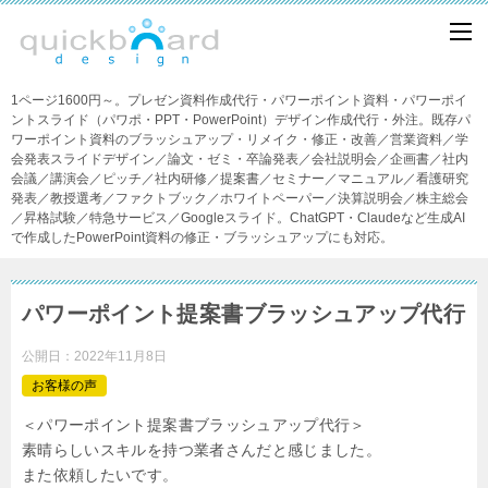
1ページ1600円～。プレゼン資料作成代行・パワーポイント資料・パワーポイ
ントスライド（パワポ・PPT・PowerPoint）デザイン作成代行・外注。既存パ
ワーポイント資料のブラッシュアップ・リメイク・修正・改善／営業資料／学
会発表スライドデザイン／論文・ゼミ・卒論発表／会社説明会／企画書／社内
会議／講演会／ピッチ／社内研修／提案書／セミナー／マニュアル／看護研究
発表／教授選考／ファクトブック／ホワイトペーパー／決算説明会／株主総会
／昇格試験／特急サービス／Googleスライド。ChatGPT・Claudeなど生成AI
で作成したPowerPoint資料の修正・ブラッシュアップにも対応。
パワーポイント提案書ブラッシュアップ代行
公開日：
2022年11月8日
お客様の声
＜パワーポイント提案書ブラッシュアップ代行＞
素晴らしいスキルを持つ業者さんだと感じました。
また依頼したいです。