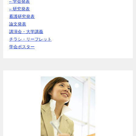
– 学会発表
– 研究発表
看護研究発表
論文発表
講演会・大学講義
チラシ・リーフレット
学会ポスター