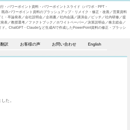
成代行・パワーポイント資料・パワーポイントスライド（パワポ・PPT・
・外注。既存パワーポイント資料のブラッシュアップ・リメイク・修正・改善／営業資料
ゼミ・卒論発表／会社説明会／企画書／社内会議／講演会／ピッチ／社内研修／提
究発表／教授選考／ファクトブック／ホワイトペーパー／決算説明会／株主総会／
。ChatGPT・Claudeなど生成AIで作成したPowerPoint資料の修正・ブラッシ
語翻訳
お客様の声
お問い合わせ
English
ました。