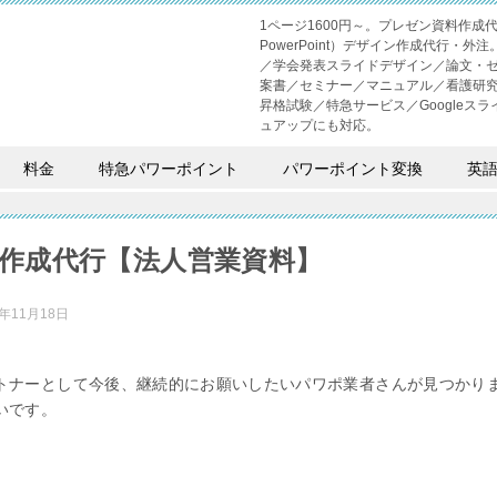
1ページ1600円～。プレゼン資料作
PowerPoint）デザイン作成代行
／学会発表スライドデザイン／論文・
案書／セミナー／マニュアル／看護研
昇格試験／特急サービス／Googleスライド
ュアップにも対応。
料金
特急パワーポイント
パワーポイント変換
英
作成代行【法人営業資料】
2年11月18日
トナーとして今後、継続的にお願いしたいパワポ業者さんが見つかり
いです。