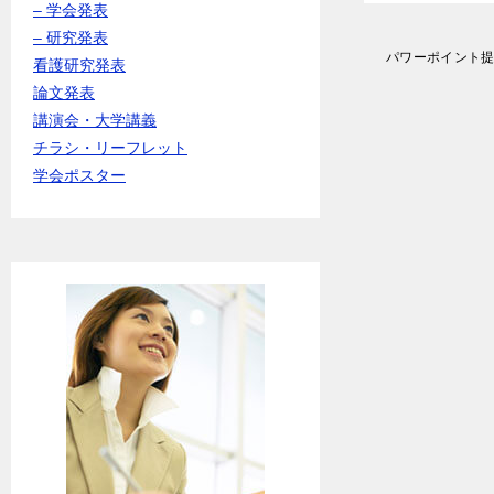
– 学会発表
– 研究発表
投
パワーポイント
看護研究発表
稿
論文発表
ナ
講演会・大学講義
ビ
ゲ
チラシ・リーフレット
ー
学会ポスター
シ
ョ
ン