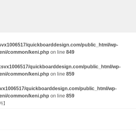
svx1006517/quickboarddesign.com/public_html/wp-
keni/common/keni.php
on line
849
xsvx1006517/quickboarddesign.com/public_html/wp-
keni/common/keni.php
on line
859
vx1006517/quickboarddesign.com/public_html/wp-
keni/common/keni.php
on line
859
料】