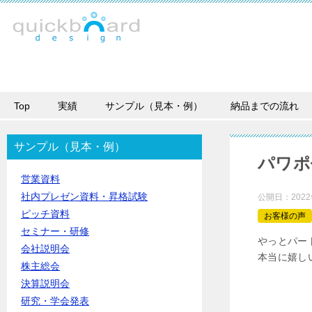
Top
実績
サンプル（見本・例）
納品までの流れ
サンプル（見本・例）
パワポ
営業資料
社内プレゼン資料・昇格試験
公開日：
202
ピッチ資料
お客様の声
セミナー・研修
やっとパー
会社説明会
本当に嬉し
株主総会
決算説明会
研究・学会発表