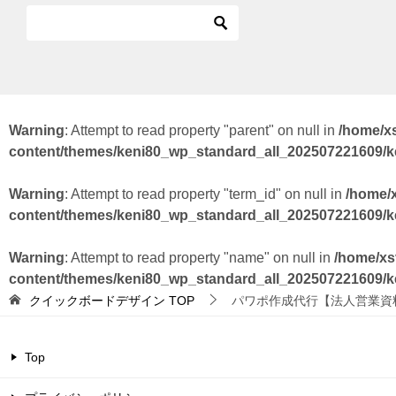
Warning
: Attempt to read property "parent" on null in
/home/x
content/themes/keni80_wp_standard_all_202507221609/
Warning
: Attempt to read property "term_id" on null in
/home/
content/themes/keni80_wp_standard_all_202507221609/
Warning
: Attempt to read property "name" on null in
/home/xs
content/themes/keni80_wp_standard_all_202507221609/
クイックボードデザイン
TOP
パワポ作成代行【法人営業資
Top