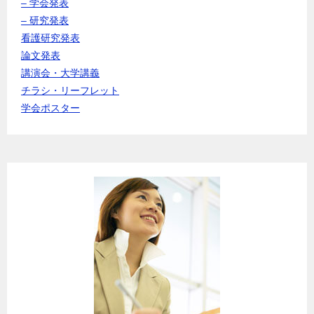
– 学会発表
– 研究発表
看護研究発表
論文発表
講演会・大学講義
チラシ・リーフレット
学会ポスター