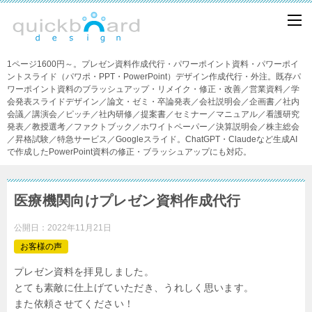
1ページ1600円～。プレゼン資料作成代行・パワーポイント資料・パワーポイ
ントスライド（パワポ・PPT・PowerPoint）デザイン作成代行・外注。既存パ
ワーポイント資料のブラッシュアップ・リメイク・修正・改善／営業資料／学
会発表スライドデザイン／論文・ゼミ・卒論発表／会社説明会／企画書／社内
会議／講演会／ピッチ／社内研修／提案書／セミナー／マニュアル／看護研究
発表／教授選考／ファクトブック／ホワイトペーパー／決算説明会／株主総会
／昇格試験／特急サービス／Googleスライド。ChatGPT・Claudeなど生成AI
で作成したPowerPoint資料の修正・ブラッシュアップにも対応。
医療機関向けプレゼン資料作成代行
公開日：
2022年11月21日
お客様の声
プレゼン資料を拝見しました。
とても素敵に仕上げていただき、うれしく思います。
また依頼させてください！