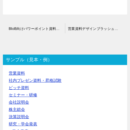
投
BtoB向けパワーポイント資料作成代行
営業資料デザインブラッシュアップ代行
稿
ナ
ビ
ゲ
ー
サンプル（見本・例）
シ
ョ
営業資料
ン
社内プレゼン資料・昇格試験
ピッチ資料
セミナー・研修
会社説明会
株主総会
決算説明会
研究・学会発表