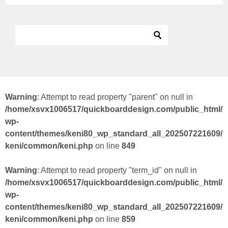
Warning
: Attempt to read property "parent" on null in
/home/xsvx1006517/quickboarddesign.com/public_html/
wp-
content/themes/keni80_wp_standard_all_202507221609/
keni/common/keni.php
on line
849
Warning
: Attempt to read property "term_id" on null in
/home/xsvx1006517/quickboarddesign.com/public_html/
wp-
content/themes/keni80_wp_standard_all_202507221609/
keni/common/keni.php
on line
859