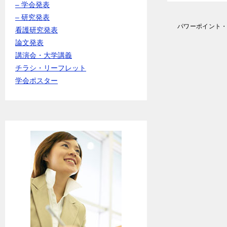
– 学会発表
– 研究発表
投
パワーポイント
看護研究発表
稿
論文発表
ナ
講演会・大学講義
ビ
ゲ
チラシ・リーフレット
ー
学会ポスター
シ
ョ
ン