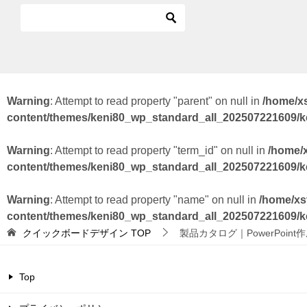
Warning
: Attempt to read property "parent" on null in
/home/x
content/themes/keni80_wp_standard_all_202507221609/
Warning
: Attempt to read property "term_id" on null in
/home/
content/themes/keni80_wp_standard_all_202507221609/
Warning
: Attempt to read property "name" on null in
/home/xs
content/themes/keni80_wp_standard_all_202507221609/
クイックボードデザイン
TOP
製品カタログ｜PowerPoint
Top