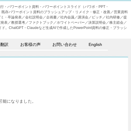
成代行・パワーポイント資料・パワーポイントスライド（パワポ・PPT・
・外注。既存パワーポイント資料のブラッシュアップ・リメイク・修正・改善／営業資料
ゼミ・卒論発表／会社説明会／企画書／社内会議／講演会／ピッチ／社内研修／提
究発表／教授選考／ファクトブック／ホワイトペーパー／決算説明会／株主総会／
。ChatGPT・Claudeなど生成AIで作成したPowerPoint資料の修正・ブラッシ
語翻訳
お客様の声
お問い合わせ
English
が可能になりました。