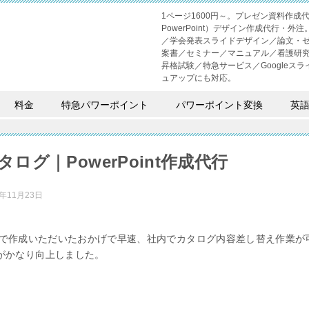
1ページ1600円～。プレゼン資料作
PowerPoint）デザイン作成代行
／学会発表スライドデザイン／論文・
案書／セミナー／マニュアル／看護研
昇格試験／特急サービス／Googleスライド
ュアップにも対応。
料金
特急パワーポイント
パワーポイント変換
英
ログ｜PowerPoint作成代行
2年11月23日
ointで作成いただいたおかげで早速、社内でカタログ内容差し替え作業
がかなり向上しました。