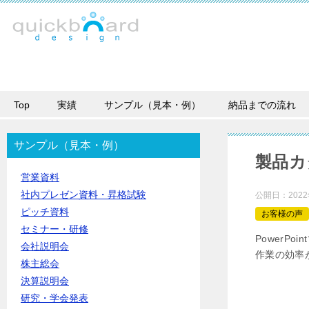
Top
実績
サンプル（見本・例）
納品までの流れ
サンプル（見本・例）
製品カタ
営業資料
社内プレゼン資料・昇格試験
公開日：
202
ピッチ資料
お客様の声
セミナー・研修
PowerP
会社説明会
作業の効率
株主総会
決算説明会
研究・学会発表