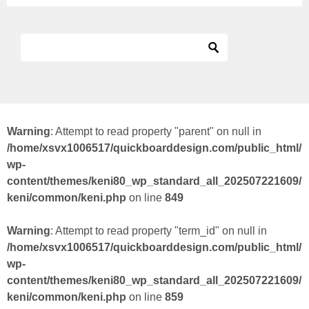
Warning
: Attempt to read property "parent" on null in
/home/xsvx1006517/quickboarddesign.com/public_html/
wp-
content/themes/keni80_wp_standard_all_202507221609/
keni/common/keni.php
on line
849
Warning
: Attempt to read property "term_id" on null in
/home/xsvx1006517/quickboarddesign.com/public_html/
wp-
content/themes/keni80_wp_standard_all_202507221609/
keni/common/keni.php
on line
859