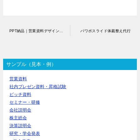
投
PPT納品｜営業資料デザイン作成代行
パワポスライド体裁整え代行
稿
ナ
ビ
ゲ
ー
サンプル（見本・例）
シ
ョ
営業資料
ン
社内プレゼン資料・昇格試験
ピッチ資料
セミナー・研修
会社説明会
株主総会
決算説明会
研究・学会発表