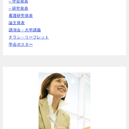
– 学会発表
– 研究発表
看護研究発表
論文発表
講演会・大学講義
チラシ・リーフレット
学会ポスター