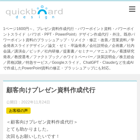
1ページ1600円～。プレゼン資料作成代行・パワーポイント資料・パワーポイ
ントスライド（パワポ・PPT・PowerPoint）デザイン作成代行・外注。既存パ
ワーポイント資料のブラッシュアップ・リメイク・修正・改善／営業資料／学
会発表スライドデザイン／論文・ゼミ・卒論発表／会社説明会／企画書／社内
会議／講演会／ピッチ／社内研修／提案書／セミナー／マニュアル／看護研究
発表／教授選考／ファクトブック／ホワイトペーパー／決算説明会／株主総会
／昇格試験／特急サービス／Googleスライド。ChatGPT・Claudeなど生成AI
で作成したPowerPoint資料の修正・ブラッシュアップにも対応。
顧客向けプレゼン資料作成代行
公開日：
2022年11月24日
お客様の声
＜顧客向けプレゼン資料作成代行＞
とても助かりました。
次回もお願いしたいです！