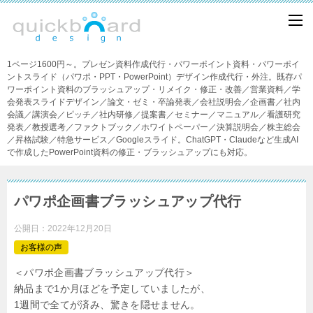
1ページ1600円～。プレゼン資料作成代行・パワーポイント資料・パワーポイ
ントスライド（パワポ・PPT・PowerPoint）デザイン作成代行・外注。既存パ
ワーポイント資料のブラッシュアップ・リメイク・修正・改善／営業資料／学
会発表スライドデザイン／論文・ゼミ・卒論発表／会社説明会／企画書／社内
会議／講演会／ピッチ／社内研修／提案書／セミナー／マニュアル／看護研究
発表／教授選考／ファクトブック／ホワイトペーパー／決算説明会／株主総会
／昇格試験／特急サービス／Googleスライド。ChatGPT・Claudeなど生成AI
で作成したPowerPoint資料の修正・ブラッシュアップにも対応。
パワポ企画書ブラッシュアップ代行
公開日：
2022年12月20日
お客様の声
＜パワポ企画書ブラッシュアップ代行＞
納品まで1か月ほどを予定していましたが、
1週間で全てが済み、驚きを隠せません。