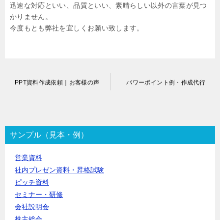
迅速な対応といい、品質といい、素晴らしい以外の言葉が見つ
かりません。
今度もとも弊社を宜しくお願い致します。
投
PPT資料作成依頼｜お客様の声
パワーポイント例・作成代行
稿
ナ
ビ
ゲ
ー
サンプル（見本・例）
シ
ョ
営業資料
ン
社内プレゼン資料・昇格試験
ピッチ資料
セミナー・研修
会社説明会
株主総会