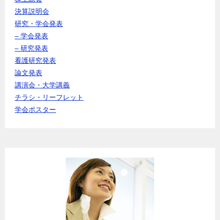
決算説明会
研究・学会発表
– 学会発表
– 研究発表
看護研究発表
論文発表
講演会・大学講義
チラシ・リーフレット
学会ポスター