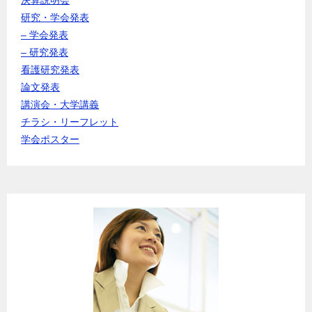
研究・学会発表
– 学会発表
– 研究発表
看護研究発表
論文発表
講演会・大学講義
チラシ・リーフレット
学会ポスター