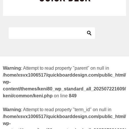
Warning
: Attempt to read property "parent" on null in
/home/xsvx1006517/quickboarddesign.com/public_html/
wp-
content/themes/keni80_wp_standard_all_202507221609/
keni/common/keni.php
on line
849
Warning
: Attempt to read property "term_id" on null in
/home/xsvx1006517/quickboarddesign.com/public_html/
wp-