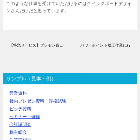
このような仕事を受けていただけるのはクイックボードデザイ
ンさんだけだと思っています。
投
【特急サービス】プレゼン資料作成代行
パワーポイント修正作業代行
稿
ナ
ビ
ゲ
ー
サンプル（見本・例）
シ
ョ
営業資料
ン
社内プレゼン資料・昇格試験
ピッチ資料
セミナー・研修
会社説明会
株主総会
決算説明会