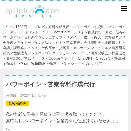
1ページ1600円～。プレゼン資料作成代行・パワーポイント資料・パワーポイ
ントスライド（パワポ・PPT・PowerPoint）デザイン作成代行・外注。既存パ
ワーポイント資料のブラッシュアップ・リメイク・修正・改善／営業資料／学
会発表スライドデザイン／論文・ゼミ・卒論発表／会社説明会／企画書／社内
会議／講演会／ピッチ／社内研修／提案書／セミナー／マニュアル／看護研究
発表／教授選考／ファクトブック／ホワイトペーパー／決算説明会／株主総会
／昇格試験／特急サービス／Googleスライド。ChatGPT・Claudeなど生成AI
で作成したPowerPoint資料の修正・ブラッシュアップにも対応。
パワーポイント営業資料作成代行
公開日：
2022年12月17日
お客様の声
私の乱雑な手書き原稿を上手く汲み取っていただき、
素晴らしいパワーポイント営業資料に仕上げていただきまし
た！