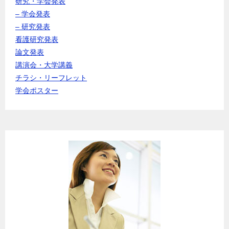
研究・学会発表
– 学会発表
– 研究発表
看護研究発表
論文発表
講演会・大学講義
チラシ・リーフレット
学会ポスター