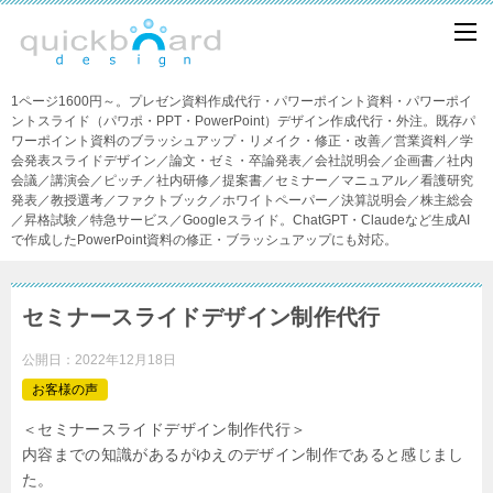
1ページ1600円～。プレゼン資料作成代行・パワーポイント資料・パワーポイ
ントスライド（パワポ・PPT・PowerPoint）デザイン作成代行・外注。既存パ
ワーポイント資料のブラッシュアップ・リメイク・修正・改善／営業資料／学
会発表スライドデザイン／論文・ゼミ・卒論発表／会社説明会／企画書／社内
会議／講演会／ピッチ／社内研修／提案書／セミナー／マニュアル／看護研究
発表／教授選考／ファクトブック／ホワイトペーパー／決算説明会／株主総会
／昇格試験／特急サービス／Googleスライド。ChatGPT・Claudeなど生成AI
で作成したPowerPoint資料の修正・ブラッシュアップにも対応。
セミナースライドデザイン制作代行
公開日：
2022年12月18日
お客様の声
＜セミナースライドデザイン制作代行＞
内容までの知識があるがゆえのデザイン制作であると感じまし
た。