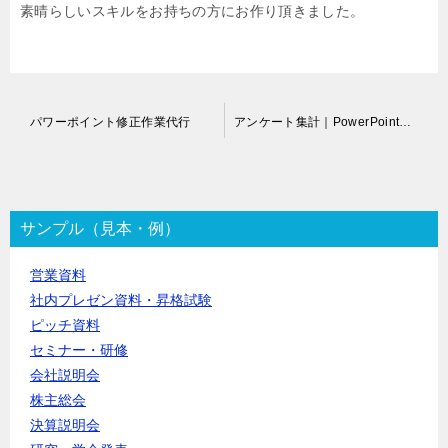
素晴らしいスキルをお持ちの方にお作り頂きました。
投
パワーポイント修正作業代行
アンケート集計｜PowerPoint作成代行
稿
ナ
ビ
ゲ
ー
サンプル（見本・例）
シ
ョ
営業資料
ン
社内プレゼン資料・昇格試験
ピッチ資料
セミナー・研修
会社説明会
株主総会
決算説明会