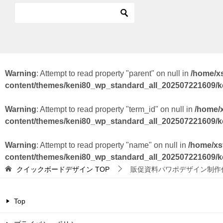
Warning
: Attempt to read property "parent" on null in
/home/x
content/themes/keni80_wp_standard_all_202507221609/
Warning
: Attempt to read property "term_id" on null in
/home/
content/themes/keni80_wp_standard_all_202507221609/
Warning
: Attempt to read property "name" on null in
/home/xs
content/themes/keni80_wp_standard_all_202507221609/
クイックボードデザイン
TOP
販促資料パワポデザイン制作
Top