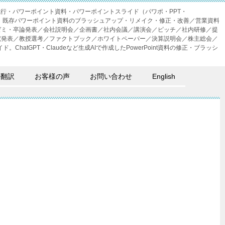
成代行・パワーポイント資料・パワーポイントスライド（パワポ・PPT・
・外注。既存パワーポイント資料のブラッシュアップ・リメイク・修正・改善／営業資料
ゼミ・卒論発表／会社説明会／企画書／社内会議／講演会／ピッチ／社内研修／提
究発表／教授選考／ファクトブック／ホワイトペーパー／決算説明会／株主総会／
。ChatGPT・Claudeなど生成AIで作成したPowerPoint資料の修正・ブラッシ
語翻訳
お客様の声
お問い合わせ
English