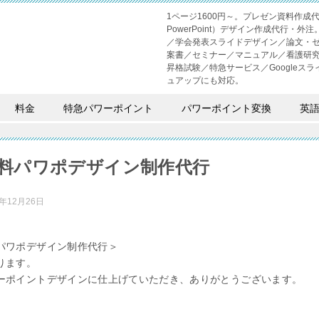
1ページ1600円～。プレゼン資料作
PowerPoint）デザイン作成代行
／学会発表スライドデザイン／論文・
案書／セミナー／マニュアル／看護研
昇格試験／特急サービス／Googleスライド
ュアップにも対応。
料金
特急パワーポイント
パワーポイント変換
英
料パワポデザイン制作代行
2年12月26日
パワポデザイン制作代行＞
ります。
ーポイントデザインに仕上げていただき、ありがとうございます。