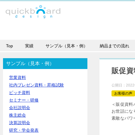
Top
実績
サンプル（見本・例）
納品までの流れ
サンプル（見本・例）
販促資
営業資料
社内プレゼン資料・昇格試験
公開日：
202
ピッチ資料
お客様の声
セミナー・研修
＜販促資料
会社説明会
お世話にな
株主総会
素敵なパワ
決算説明会
研究・学会発表