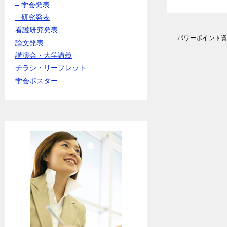
– 学会発表
– 研究発表
看護研究発表
投
パワーポイント
論文発表
稿
講演会・大学講義
ナ
ビ
チラシ・リーフレット
ゲ
学会ポスター
ー
シ
ョ
ン