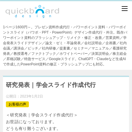
1ページ1600円～。プレゼン資料作成代行・パワーポイント資料・パワーポイ
ントスライド（パワポ・PPT・PowerPoint）デザイン作成代行・外注。既存パ
ワーポイント資料のブラッシュアップ・リメイク・修正・改善／営業資料／学
会発表スライドデザイン／論文・ゼミ・卒論発表／会社説明会／企画書／社内
会議／講演会／ピッチ／社内研修／提案書／セミナー／マニュアル／看護研究
発表／教授選考／ファクトブック／ホワイトペーパー／決算説明会／株主総会
／昇格試験／特急サービス／Googleスライド。ChatGPT・Claudeなど生成AI
で作成したPowerPoint資料の修正・ブラッシュアップにも対応。
研究発表｜学会スライド作成代行
公開日：
2023年1月2日
お客様の声
＜研究発表｜学会スライド作成代行＞
お世話になっております。
どうも有り難うございます。