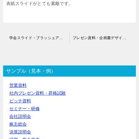
表紙スライドがとても素敵です。
投
学会スライド・ブラッシュアップ代行
プレゼン資料・企画書デザイン作成代行
稿
ナ
ビ
ゲ
ー
サンプル（見本・例）
シ
ョ
営業資料
ン
社内プレゼン資料・昇格試験
ピッチ資料
セミナー・研修
会社説明会
株主総会
決算説明会