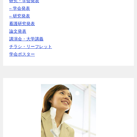
研究・学会発表
– 学会発表
– 研究発表
看護研究発表
論文発表
講演会・大学講義
チラシ・リーフレット
学会ポスター