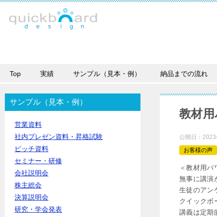
Top
実績
サンプル（見本・例）
納品までの流れ
サンプル（見本・例）
教材用
営業資料
社内プレゼン資料・昇格試験
公開日：
202
ピッチ資料
お客様の声
セミナー・研修
＜教材用パ
会社説明会
無事に講演
株主総会
生徒のアン
決算説明会
クイックボ
研究・学会発表
講義は定期