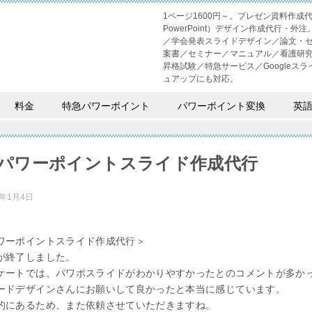
1ページ1600円～。プレゼン資料作
PowerPoint）デザイン作成代行
／学会発表スライドデザイン／論文・
案書／セミナー／マニュアル／看護研
昇格試験／特急サービス／Googleスライド
ュアップにも対応。
料金
特急パワーポイント
パワーポイント変換
英
パワーポイントスライド作成代行
3年1月4日
ワーポイントスライド作成代行＞
が終了しました。
ケートでは、パワポスライドがわかりやすかったとのコメントが多か
ードデザインさんにお願いして良かったと本当に感じています。
的にあるため、また依頼させていただきますね。