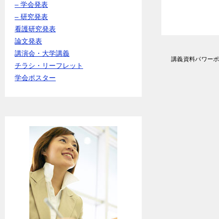
– 学会発表
– 研究発表
看護研究発表
論文発表
講演会・大学講義
投
講義資料パワー
稿
チラシ・リーフレット
ナ
学会ポスター
ビ
ゲ
ー
シ
ョ
ン