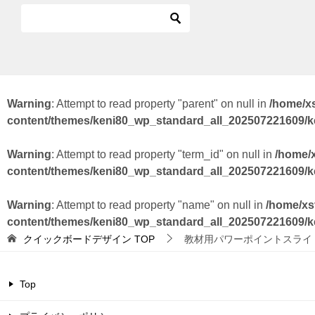
Warning
: Attempt to read property "parent" on null in
/home/x
content/themes/keni80_wp_standard_all_202507221609/
Warning
: Attempt to read property "term_id" on null in
/home/
content/themes/keni80_wp_standard_all_202507221609/
Warning
: Attempt to read property "name" on null in
/home/xs
content/themes/keni80_wp_standard_all_202507221609/
クイックボードデザイン
TOP
教材用パワーポイントスライ
Top