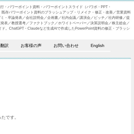
成代行・パワーポイント資料・パワーポイントスライド（パワポ・PPT・
・外注。既存パワーポイント資料のブラッシュアップ・リメイク・修正・改善／営業資料
ゼミ・卒論発表／会社説明会／企画書／社内会議／講演会／ピッチ／社内研修／提
究発表／教授選考／ファクトブック／ホワイトペーパー／決算説明会／株主総会／
。ChatGPT・Claudeなど生成AIで作成したPowerPoint資料の修正・ブラッシ
語翻訳
お客様の声
お問い合わせ
English
ったです。