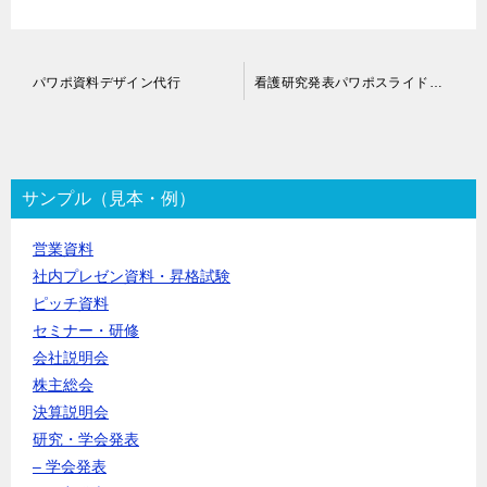
投
パワポ資料デザイン代行
看護研究発表パワポスライド作成代行
稿
ナ
ビ
ゲ
ー
サンプル（見本・例）
シ
ョ
営業資料
ン
社内プレゼン資料・昇格試験
ピッチ資料
セミナー・研修
会社説明会
株主総会
決算説明会
研究・学会発表
– 学会発表