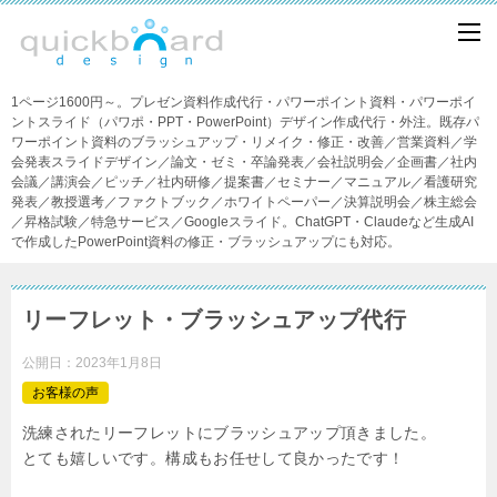
1ページ1600円～。プレゼン資料作成代行・パワーポイント資料・パワーポイ
ントスライド（パワポ・PPT・PowerPoint）デザイン作成代行・外注。既存パ
ワーポイント資料のブラッシュアップ・リメイク・修正・改善／営業資料／学
会発表スライドデザイン／論文・ゼミ・卒論発表／会社説明会／企画書／社内
会議／講演会／ピッチ／社内研修／提案書／セミナー／マニュアル／看護研究
発表／教授選考／ファクトブック／ホワイトペーパー／決算説明会／株主総会
／昇格試験／特急サービス／Googleスライド。ChatGPT・Claudeなど生成AI
で作成したPowerPoint資料の修正・ブラッシュアップにも対応。
リーフレット・ブラッシュアップ代行
公開日：
2023年1月8日
お客様の声
洗練されたリーフレットにブラッシュアップ頂きました。
とても嬉しいです。構成もお任せして良かったです！