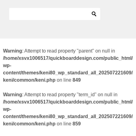
Warning
: Attempt to read property "parent" on null in
/home/xsvx1006517/quickboarddesign.com/public_html/
wp-
content/themes/keni80_wp_standard_all_202507221609/
keni/common/keni.php
on line
849
Warning
: Attempt to read property "term_id" on null in
/home/xsvx1006517/quickboarddesign.com/public_html/
wp-
content/themes/keni80_wp_standard_all_202507221609/
keni/common/keni.php
on line
859