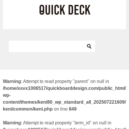
Warning
: Attempt to read property "parent" on null in
/home/xsvx1006517/quickboarddesign.com/public_html/
wp-
content/themes/keni80_wp_standard_all_202507221609/
keni/common/keni.php
on line
849
Warning
: Attempt to read property "term_id" on null in