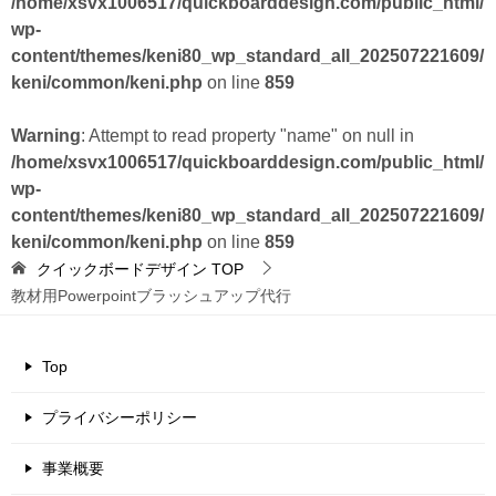
/home/xsvx1006517/quickboarddesign.com/public_html/
wp-
content/themes/keni80_wp_standard_all_202507221609/
keni/common/keni.php
on line
859
Warning
: Attempt to read property "name" on null in
/home/xsvx1006517/quickboarddesign.com/public_html/
wp-
content/themes/keni80_wp_standard_all_202507221609/
keni/common/keni.php
on line
859
クイックボードデザイン
TOP
教材用Powerpointブラッシュアップ代行
Top
プライバシーポリシー
事業概要