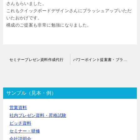
さんもらいました。
これもクイックボードデザインさんにブラッシュアップいただ
いたおかげです。
構成のご提案も非常に勉強になりました。
投
セミナープレゼン資料作成代行
パワーポイント提案書・ブラッシュアップ代行
稿
ナ
ビ
ゲ
ー
サンプル（見本・例）
シ
ョ
営業資料
ン
社内プレゼン資料・昇格試験
ピッチ資料
セミナー・研修
会社説明会