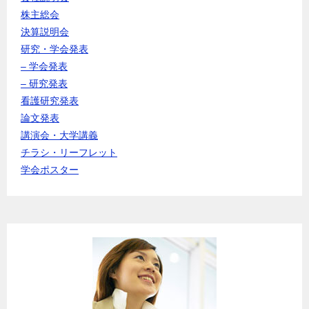
株主総会
決算説明会
研究・学会発表
– 学会発表
– 研究発表
看護研究発表
論文発表
講演会・大学講義
チラシ・リーフレット
学会ポスター