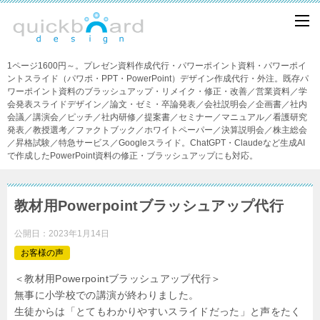
1ページ1600円～。プレゼン資料作成代行・パワーポイント資料・パワーポイ
ントスライド（パワポ・PPT・PowerPoint）デザイン作成代行・外注。既存パ
ワーポイント資料のブラッシュアップ・リメイク・修正・改善／営業資料／学
会発表スライドデザイン／論文・ゼミ・卒論発表／会社説明会／企画書／社内
会議／講演会／ピッチ／社内研修／提案書／セミナー／マニュアル／看護研究
発表／教授選考／ファクトブック／ホワイトペーパー／決算説明会／株主総会
／昇格試験／特急サービス／Googleスライド。ChatGPT・Claudeなど生成AI
で作成したPowerPoint資料の修正・ブラッシュアップにも対応。
教材用Powerpointブラッシュアップ代行
公開日：
2023年1月14日
お客様の声
＜教材用Powerpointブラッシュアップ代行＞
無事に小学校での講演が終わりました。
生徒からは「とてもわかりやすいスライドだった」と声をたく