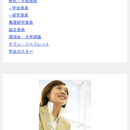
研究・学会発表
– 学会発表
– 研究発表
看護研究発表
論文発表
講演会・大学講義
チラシ・リーフレット
学会ポスター