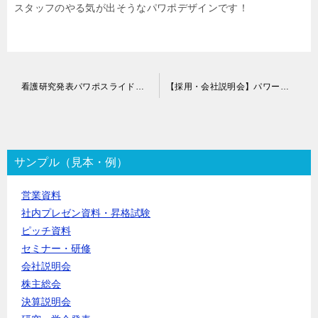
スタッフのやる気が出そうなパワポデザインです！
投
看護研究発表パワポスライド作成代行
【採用・会社説明会】パワーポイントスライド作成代行
稿
ナ
ビ
ゲ
ー
サンプル（見本・例）
シ
ョ
営業資料
ン
社内プレゼン資料・昇格試験
ピッチ資料
セミナー・研修
会社説明会
株主総会
決算説明会