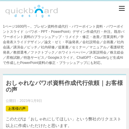
1ページ1600円～。プレゼン資料作成代行・パワーポイント資料・パワーポイ
ントスライド（パワポ・PPT・PowerPoint）デザイン作成代行・外注。既存パ
ワーポイント資料のブラッシュアップ・リメイク・修正・改善／営業資料／学
会発表スライドデザイン／論文・ゼミ・卒論発表／会社説明会／企画書／社内
会議／講演会／ピッチ／社内研修／提案書／セミナー／マニュアル／看護研究
発表／教授選考／ファクトブック／ホワイトペーパー／決算説明会／株主総会
／昇格試験／特急サービス／Googleスライド。ChatGPT・Claudeなど生成AI
で作成したPowerPoint資料の修正・ブラッシュアップにも対応。
おしゃれなパワポ資料作成代行依頼｜お客様
の声
公開日：
2023年1月9日
お客様の声
このたびは「おしゃれにしてほしい」という弊社のリクエスト
以上に作成いただけたと思います。