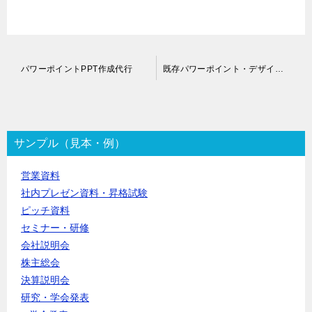
投
パワーポイントPPT作成代行
既存パワーポイント・デザイン修正代行
稿
ナ
ビ
ゲ
ー
サンプル（見本・例）
シ
ョ
営業資料
ン
社内プレゼン資料・昇格試験
ピッチ資料
セミナー・研修
会社説明会
株主総会
決算説明会
研究・学会発表