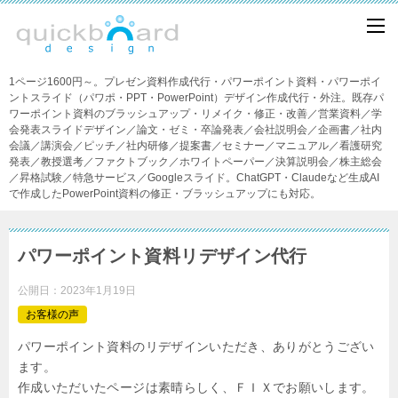
1ページ1600円～。プレゼン資料作成代行・パワーポイント資料・パワーポイ
ントスライド（パワポ・PPT・PowerPoint）デザイン作成代行・外注。既存パ
ワーポイント資料のブラッシュアップ・リメイク・修正・改善／営業資料／学
会発表スライドデザイン／論文・ゼミ・卒論発表／会社説明会／企画書／社内
会議／講演会／ピッチ／社内研修／提案書／セミナー／マニュアル／看護研究
発表／教授選考／ファクトブック／ホワイトペーパー／決算説明会／株主総会
／昇格試験／特急サービス／Googleスライド。ChatGPT・Claudeなど生成AI
で作成したPowerPoint資料の修正・ブラッシュアップにも対応。
パワーポイント資料リデザイン代行
公開日：
2023年1月19日
お客様の声
パワーポイント資料のリデザインいただき、ありがとうござい
ます。
作成いただいたページは素晴らしく、ＦＩＸでお願いします。