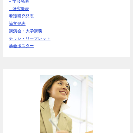
– 学会発表
– 研究発表
看護研究発表
論文発表
講演会・大学講義
チラシ・リーフレット
学会ポスター