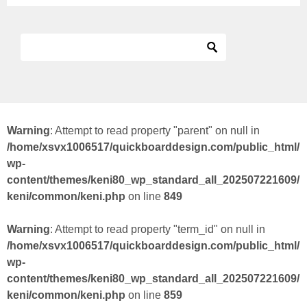
Warning
: Attempt to read property "parent" on null in
/home/xsvx1006517/quickboarddesign.com/public_html/
wp-
content/themes/keni80_wp_standard_all_202507221609/
keni/common/keni.php
on line
849
Warning
: Attempt to read property "term_id" on null in
/home/xsvx1006517/quickboarddesign.com/public_html/
wp-
content/themes/keni80_wp_standard_all_202507221609/
keni/common/keni.php
on line
859