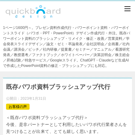
1ページ1600円～。プレゼン資料作成代行・パワーポイント資料・パワーポイ
ントスライド（パワポ・PPT・PowerPoint）デザイン作成代行・外注。既存パ
ワーポイント資料のブラッシュアップ・リメイク・修正・改善／営業資料／学
会発表スライドデザイン／論文・ゼミ・卒論発表／会社説明会／企画書／社内
会議／講演会／ピッチ／社内研修／提案書／セミナー／マニュアル／看護研究
発表／教授選考／ファクトブック／ホワイトペーパー／決算説明会／株主総会
／昇格試験／特急サービス／Googleスライド。ChatGPT・Claudeなど生成AI
で作成したPowerPoint資料の修正・ブラッシュアップにも対応。
既存パワポ資料ブラッシュアップ代行
公開日：
2023年1月31日
お客様の声
＜既存パワポ資料ブラッシュアップ代行＞
今後、是非パートナーとして利用したいパワポ代行業者さんを
見つけることが出来て、とても嬉しく思います。