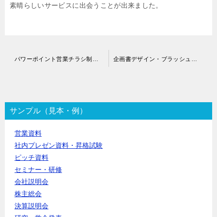
素晴らしいサービスに出会うことが出来ました。
投
パワーポイント営業チラシ制作代行
企画書デザイン・ブラッシュアップ代行
稿
ナ
ビ
ゲ
ー
サンプル（見本・例）
シ
ョ
営業資料
ン
社内プレゼン資料・昇格試験
ピッチ資料
セミナー・研修
会社説明会
株主総会
決算説明会