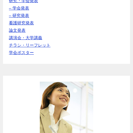
研究・学会発表
– 学会発表
– 研究発表
看護研究発表
論文発表
講演会・大学講義
チラシ・リーフレット
学会ポスター